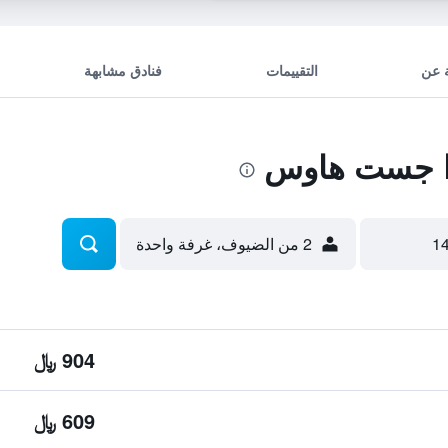
 عن
التقييمات
فنادق مشابهة
ا جست هاوس
2 من الضيوف، غرفة واحدة
904 ﷼
609 ﷼