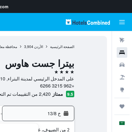
.com
رحلات طيران
الصفحة الرئيسية
الأردن
3,904
محافظة معا
فنادق
بيترا جست هاوس
سيارات
4 نجوم
حزم العروض
على المدخل الرئيسي لمدينة البتراء, 71810, وادي موسى, محافظة معان, الأردن
+962 3215 6266
استكشاف
ممتاز
2,420 من التقييمات تم التحقق منها
9.5
رحلات
خ 13/8
-
العَرَبِيَّة
2 من الضيوف، غرفة واحدة