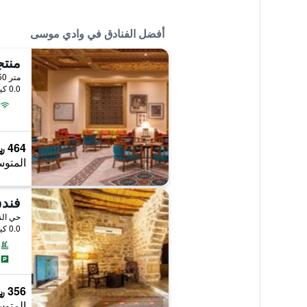
أفضل الفنادق في وادي موسى
منتج
0.0 كيلومتر عن وسط المدينة
464 ﷼
المتوس
فندق
حي الن
0.0 كيلومتر عن وسط المدينة
356 ﷼
المتوس