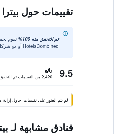
تقييمات حول بيتر
تم التحقق منه 100%
نقوم بجم
HotelsCombined أو مع شركائنا الخارجيين الموثوقين.
9.5
رائع
2,420 من التقييمات تم التحقق منها
لم يتم العثور على تقييمات. حاول إزال
فنادق مشابهة لـ ب