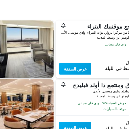
ع موڤنبيك البتراء
متر 50 من مركز الزوار، بوابة البتراء, وادي موسى, الأردن
واي فاي مجاني
ط في الليلة
عرض الصفقة
 ومنتجع ذا أولد فيليدج
وافلة, وادي موسى, الأردن
حوض السباحة
واي فاي مجاني
موقف السيارات
عرض الصفقة
ط في الليلة