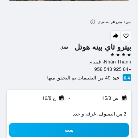
صور لـ بيترو ثاي بينه هوتل
بيترو ثاي بينه هوتل
فندق
4 نجوم
Nhàn Thanh، فيتنام
+84 925 548 958
جيد
49 من التقييمات تم التحقق منها
6.4
س 15/8
-
ح 16/8
2 من الضيوف، غرفة واحدة
بحث