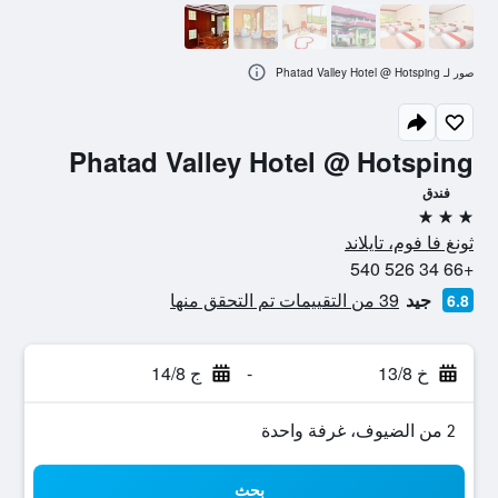
صور لـ Phatad Valley Hotel @ Hotsping
Phatad Valley Hotel @ Hotsping
فندق
3 نجوم
ثونغ فا فوم، تايلاند
+66 34 526 540
جيد
39 من التقييمات تم التحقق منها
6.8
خ 13/8
-
ج 14/8
2 من الضيوف، غرفة واحدة
بحث