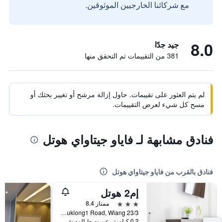
مع شركائنا الخارجيين الموثوقين.
8.0
جيد جدًا
381 من التقييمات تم التحقق منها
لم يتم العثور على تقييمات. حاول إزالة مرشح أو تغيير بحثك أو
مسح كل شيء لعرض التقييمات.
فنادق مشابهة لـ فاياو جيتاواي هوتل
فنادق بالقرب من فاياو جيتاواي هوتل
إم2 هوتل
3 نجوم
ممتاز 8.4
23/3 Pratuklong1 Road, Wiang, فاياو, تايلاند
0.2 كيلومتر عن وسط المدينة