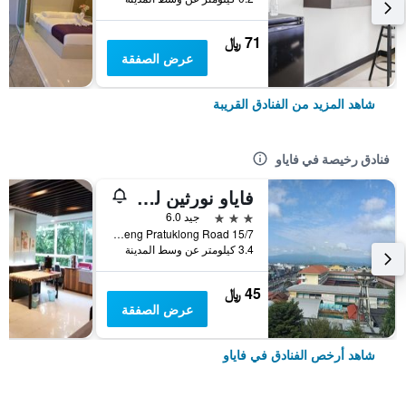
71 ﷼
عرض الصفقة
شاهد المزيد من الفنادق القريبة
فنادق رخيصة في فاياو
فاياو نورثين ليك هوتل
3 نجوم
جيد 6.0
15/7 Robwieng Pratuklong Road, فاياو, تايلاند
3.4 كيلومتر عن وسط المدينة
45 ﷼
عرض الصفقة
شاهد أرخص الفنادق في فاياو