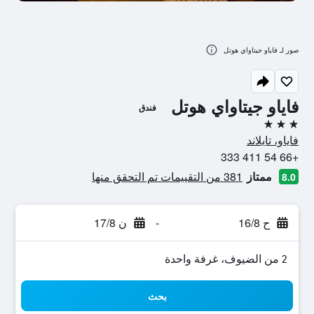
صور لـ فاياو جيتاواي هوتل
فاياو جيتاواي هوتل
فندق
3 نجوم
فاياو، تايلاند
+66 54 411 333
ممتاز
381 من التقييمات تم التحقق منها
8.0
ح 16/8
-
ن 17/8
2 من الضيوف، غرفة واحدة
بحث