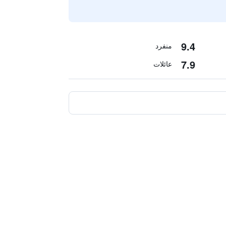
9.4
منفرد
7.9
عائلات