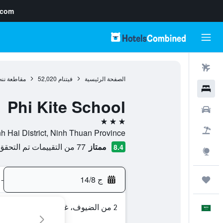
.com
رحلات طيران
الصفحة الرئيسية
فيتنام
52,020
مقاطعة ننه
فنادق
Phi Kite School
سيارات
3 نجوم
حزم العروض
Vinh Hai, Ninh Hai District, Ninh Thuan Province, , فان رانغ-ثاب تشام
ممتاز
77 من التقييمات تم التحقق منها
8.4
استكشاف
ج 14/8
-
رحلات
2 من الضيوف، غرفة واحدة
العَرَبِيَّة