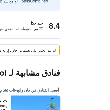
HotelsCombined أو مع شركائنا الخارجيين الموثوقين.
8.4
جيد جدًا
77 من التقييمات تم التحقق منها
لم يتم العثور على تقييمات. حاول إزال
فنادق مشابهة لـ Phi Kite School
أفضل الفنادق في فان رانغ-ثاب تشام
0.0 كيلومتر عن وسط المدينة