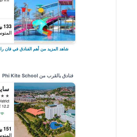
133 ﷼
المتوس
شاهد المزيد من أهم الفنادق في فان را
فنادق بالقرب من Phi Kite School
4 نجوم
12.2 كيلومتر عن وسط المدينة
151 ﷼
المتوس