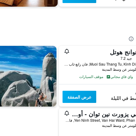
وانج هوتل
جيد 7.2
23 Muoi Sau Thang Tu, Kinh Dinh, فان رانغ-ثاب تشام, فيتنام
واي فاي مجاني
موقف السيارات
عرض الصفقة
ط في الليلة
ت تي يزورت نين توان - أونليميتد أكسيس تو ووتر بارك
Yen Ninh Street, Van Hai Ward, Phan Rang, فان رانغ-ثاب تشام, فيتنام