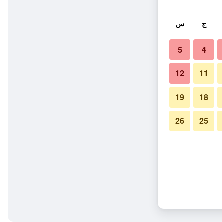
ج
س
5
4
12
11
19
18
26
25