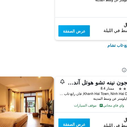
ط في الليلة
عرض الصفقة
نغ-ثاب تشام
سايجون نينه تشو هوتل آند ريزورت
ممتاز 8.4
Khanh Hai Town, Ninh Hai District, فان رانغ-ثاب تشام, فيتنام
واي فاي مجاني
موقف السيارات
عرض الصفقة
ط في الليلة