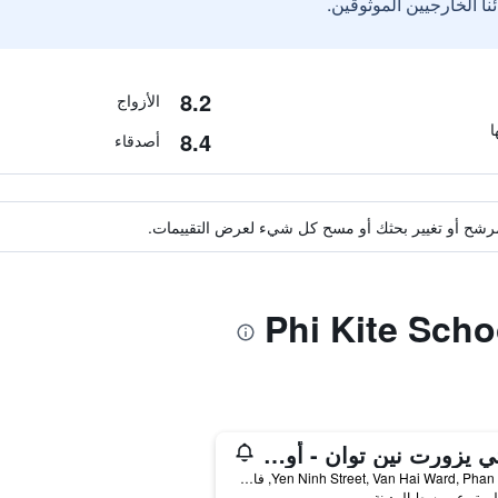
8.2
الأزواج
8.4
أصدقاء
ة مرشح أو تغيير بحثك أو مسح كل شيء لعرض التقييمات.
ت تي يزورت نين توان - أونليميتد أكسيس تو ووتر بارك
Yen Ninh Street, Van Hai Ward, Phan Rang, فان رانغ-ثاب تشام, فيتنام