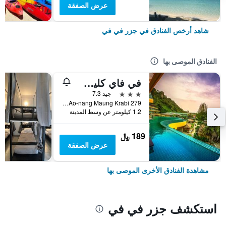
عرض الصفقة
شاهد أرخص الفنادق في جزر في في
الفنادق الموصى بها
في فاي كليف بيتش ريزورت
3 نجوم
جيد 7.3
279 Moo.7 Ao-nang Maung Krabi, جزر في في, تايلاند
1.2 كيلومتر عن وسط المدينة
189 ﷼
عرض الصفقة
مشاهدة الفنادق الأخرى الموصى بها
استكشف جزر في في