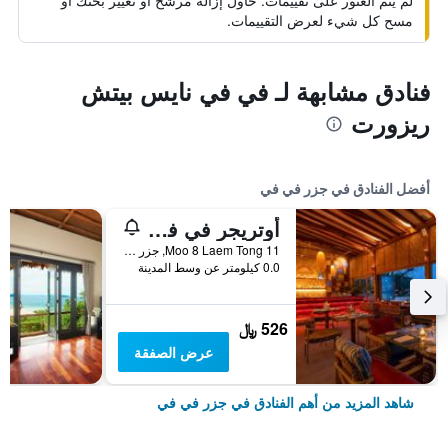
لم يتم العثور على تقييمات. حاول إزالة مرشح أو تغيير بحثك أو
مسح كل شيء لعرض التقييمات.
فنادق مشابهة لـ في في نايس بيتش
ريزورت
أفضل الفنادق في جزر في في
أوتريجر في فاي آيلاند ريزورت
11 Moo 8 Laem Tong, جزر في في, تايلاند
0.0 كيلومتر عن وسط المدينة
526 ﷼
عرض الصفقة
شاهد المزيد من أهم الفنادق في جزر في في