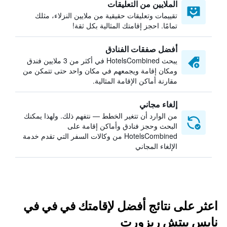
الملايين من التعليقات
تقييمات وتعليقات حقيقية من ملايين النزلاء، مثلك
تمامًا. احجز إقامتك المثالية بكل ثقة!
أفضل صفقات الفنادق
يبحث HotelsCombined في أكثر من 3 ملايين فندق
ومكان إقامة ويجمعهم في مكان واحد حتى تتمكن من
مقارنة أماكن الإقامة المثالية.
إلغاء مجاني
من الوارد أن تتغير الخطط — نتفهم ذلك. ولهذا يمكنك
البحث وحجز فنادق وأماكن إقامة على
HotelsCombined من وكالات السفر التي تقدم خدمة
الإلغاء المجاني
اعثر على نتائج أفضل لإقامتك في في في
نايس بيتش ريزورت