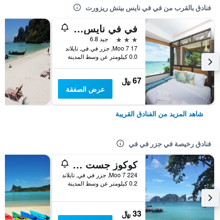
فنادق بالقرب من في في نايس بيتش ريزورت
في في نايس بيتش هوتل هيب
3 نجوم
جيد 6.8
17 Moo 7, جزر في في, تايلاند
0.0 كيلومتر عن وسط المدينة
67 ﷼
عرض الصفقة
شاهد المزيد من الفنادق القريبة
فنادق رخيصة في جزر في في
كوكوز جست هاوس
224 Moo 7, جزر في في, تايلاند
0.2 كيلومتر عن وسط المدينة
33 ﷼