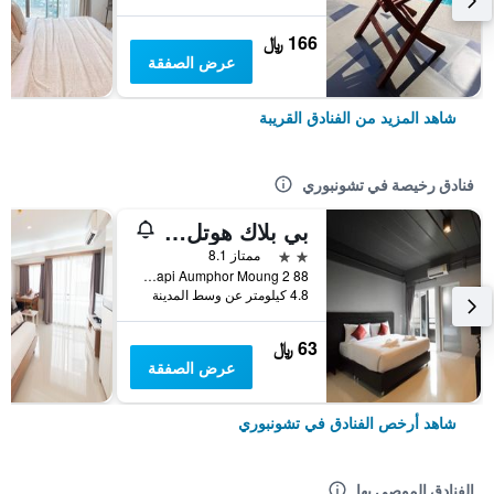
166 ﷼
عرض الصفقة
شاهد المزيد من الفنادق القريبة
فنادق رخيصة في تشونبوري
بي بلاك هوتل تشونبوري
2 نجمتين
ممتاز 8.1
88 2 Moo 3 Tambon Huai Kapi Aumphor Moung, تشونبوري, تايلاند
4.8 كيلومتر عن وسط المدينة
63 ﷼
عرض الصفقة
شاهد أرخص الفنادق في تشونبوري
الفنادق الموصى بها