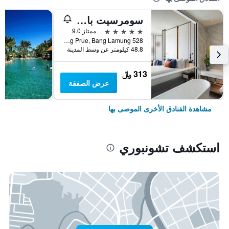
سومرسيت باتايا
5 نجوم
ممتاز 9.0
528 M. 10, Nong Prue, Bang Lamung, تشونبوري, تايلاند
48.8 كيلومتر عن وسط المدينة
313 ﷼
عرض الصفقة
مشاهدة الفنادق الأخرى الموصى بها
استكشف تشونبوري