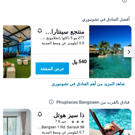
أفضل الفنادق في تشونبوري
منتجع سينتارا جراند ميراج بيتش - باتايا
277 مو 5 ناكلوا بانجلامونج, تشونبوري, تايلاند
0.0 كيلومتر عن وسط المدينة
540 ﷼
عرض الصفقة
شاهد المزيد من أهم الفنادق في تشونبوري
فنادق بالقرب من Phuplaces Bangsaen
ذا سيز هوتل
3 نجوم
جيد 7.6
98 Bangsan 1 Rd. Sansuk, تشونبوري, تايلاند
0.7 كيلومتر عن وسط المدينة