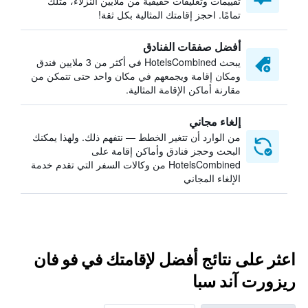
تقييمات وتعليقات حقيقية من ملايين النزلاء، مثلك
تمامًا. احجز إقامتك المثالية بكل ثقة!
أفضل صفقات الفنادق
يبحث HotelsCombined في أكثر من 3 ملايين فندق
ومكان إقامة ويجمعهم في مكان واحد حتى تتمكن من
مقارنة أماكن الإقامة المثالية.
إلغاء مجاني
من الوارد أن تتغير الخطط — نتفهم ذلك. ولهذا يمكنك
البحث وحجز فنادق وأماكن إقامة على
HotelsCombined من وكالات السفر التي تقدم خدمة
الإلغاء المجاني
اعثر على نتائج أفضل لإقامتك في فو فان
ريزورت آند سبا