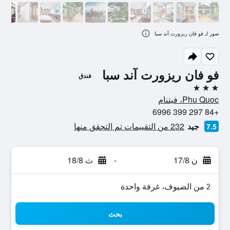
صور لـ فو فان ريزورت آند سبا
فو فان ريزورت آند سبا
فندق
3 نجوم
Phu Quoc، فيتنام
+84 297 399 6996
جيد
232 من التقييمات تم التحقق منها
7.5
ن 17/8
-
ث 18/8
2 من الضيوف، غرفة واحدة
بحث