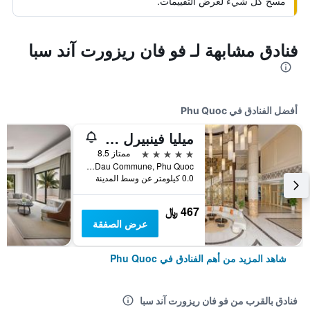
مسح كل شيء لعرض التقييمات.
فنادق مشابهة لـ فو فان ريزورت آند سبا
أفضل الفنادق في Phu Quoc
ميليا فينبيرل فو كوك
5 نجوم
ممتاز 8.5
Bai Dai Area, Ganh Dau Commune, Phu Quoc, فيتنام
0.0 كيلومتر عن وسط المدينة
467 ﷼
عرض الصفقة
شاهد المزيد من أهم الفنادق في Phu Quoc
فنادق بالقرب من فو فان ريزورت آند سبا