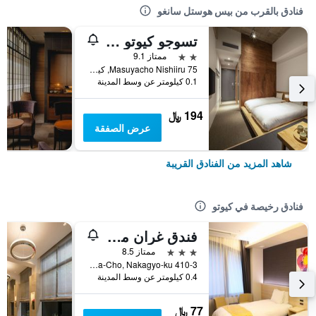
فنادق بالقرب من بيس هوستل سانغو
تسوجو كيوتو سانجو باي ذا شير هوتلز
2 نجمتين
ممتاز 9.1
75 Masuyacho Nishiiru, كيوتو, اليابان
0.1 كيلومتر عن وسط المدينة
194 ﷼
عرض الصفقة
شاهد المزيد من الفنادق القريبة
فنادق رخيصة في كيوتو
فندق غران ميس كيوتو
3 نجوم
ممتاز 8.5
410-3 Shimomaruya-Cho, Nakagyo-ku, كيوتو, اليابان
0.4 كيلومتر عن وسط المدينة
77 ﷼