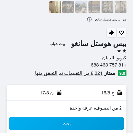
صور لـ بيس هوستل سانغو
بيس هوستل سانغو
بيت شباب
2 نجمتين
كيوتو، اليابان
+81 757 463 688
ممتاز
8,321 من التقييمات تم التحقق منها
9.0
ح 16/8
-
ن 17/8
2 من الضيوف، غرفة واحدة
بحث