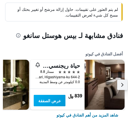
لم يتم العثور على تقييمات. حاول إزالة مرشح أو تغيير بحثك أو
مسح كل شيء لعرض التقييمات.
فنادق مشابهة لـ بيس هوستل سانغو
أفضل الفنادق في كيوتو
حياة ريجنسي كيوتو
5 نجوم
ممتاز 8.8
644-2 Sanjusangendo-Mawari, Higashiyama-ku, كيوتو, اليابان
0.0 كيلومتر عن وسط المدينة
839 ﷼
عرض الصفقة
شاهد المزيد من أهم الفنادق في كيوتو