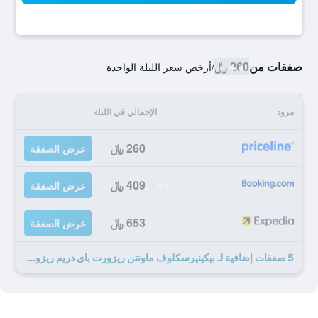
صفقات من
260 ﷼
/
أرخص سعر الليلة الواحدة
مزود
الإجمالي في الليلة
260 ﷼
عرض الصفقة
409 ﷼
عرض الصفقة
653 ﷼
عرض الصفقة
5 صفقات إضافية لـ بيكينيرسكلوف ماونتن ريزورت باي دريم ريزورتس