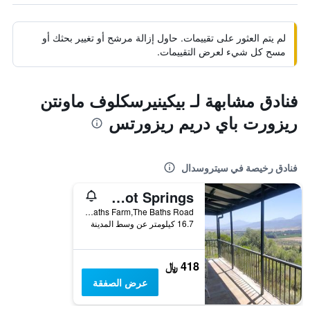
لم يتم العثور على تقييمات. حاول إزالة مرشح أو تغيير بحثك أو
مسح كل شيء لعرض التقييمات.
فنادق مشابهة لـ بيكينيرسكلوف ماونتن
ريزورت باي دريم ريزورتس
فنادق رخيصة في سيتروسدال
The Baths Natural Hot Springs
The Baths Farm,The Baths Road, سيتروسدال, محافظة كيب الغربية, جنوب أفريقيا
16.7 كيلومتر عن وسط المدينة
418 ﷼
عرض الصفقة