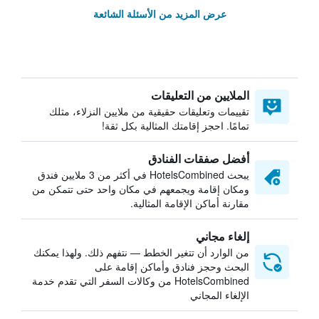
عرض المزيد من الأسئلة الشائعة
الملايين من التعليقات
تقييمات وتعليقات حقيقية من ملايين النزلاء، مثلك
تمامًا. احجز إقامتك المثالية بكل ثقة!
أفضل صفقات الفنادق
يبحث HotelsCombined في أكثر من 3 ملايين فندق
ومكان إقامة ويجمعهم في مكان واحد حتى تتمكن من
مقارنة أماكن الإقامة المثالية.
إلغاء مجاني
من الوارد أن تتغير الخطط — نتفهم ذلك. ولهذا يمكنك
البحث وحجز فنادق وأماكن إقامة على
HotelsCombined من وكالات السفر التي تقدم خدمة
الإلغاء المجاني