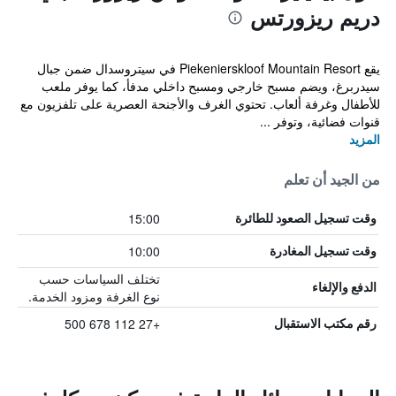
دريم ريزورتس
يقع Piekenierskloof Mountain Resort في سيتروسدال ضمن جبال
سيدربرغ، ويضم مسبح خارجي ومسبح داخلي مدفأ، كما يوفر ملعب
للأطفال وغرفة ألعاب. تحتوي الغرف والأجنحة العصرية على تلفزيون مع
قنوات فضائية، وتوفر ...
المزيد
من الجيد أن تعلم
15:00
وقت تسجيل الصعود للطائرة
10:00
وقت تسجيل المغادرة
تختلف السياسات حسب
الدفع والإلغاء
نوع الغرفة ومزود الخدمة.
+27 112 678 500
رقم مكتب الاستقبال