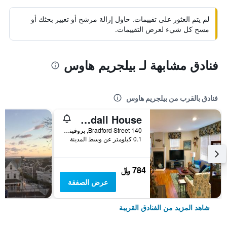
لم يتم العثور على تقييمات. حاول إزالة مرشح أو تغيير بحثك أو
مسح كل شيء لعرض التقييمات.
فنادق مشابهة لـ بيلجريم هاوس
فنادق بالقرب من بيلجريم هاوس
The John Randall House
140 Bradford Street, بروفينستون, MA, الولايات المتحدة الأميريكية
0.1 كيلومتر عن وسط المدينة
784 ﷼
عرض الصفقة
شاهد المزيد من الفنادق القريبة