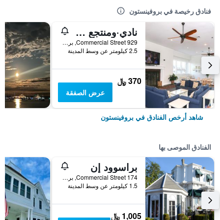
فنادق رخيصة في بروفينستون
نادي·ومنتجع ساندكاستل
929 Commercial Street, بروفينستون, MA, الولايات المتحدة الأميريكية
2.5 كيلومتر عن وسط المدينة
370 ﷼
عرض الصفقة
شاهد أرخص الفنادق في بروفينستون
الفنادق الموصى بها
براسوود إن
174 Commercial Street, بروفينستون, MA, الولايات المتحدة الأميريكية
1.5 كيلومتر عن وسط المدينة
1,005 ﷼