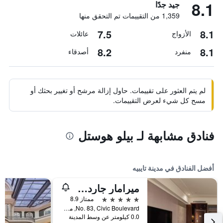
8.1
جيد جدًا
1,359 من التقييمات تم التحقق منها
7.5
8.1
الأزواج
عائلات
8.2
8.1
منفرد
أصدقاء
لم يتم العثور على تقييمات. حاول إزالة مرشح أو تغيير بحثك أو
مسح كل شيء لعرض التقييمات.
فنادق مشابهة لـ بيلو هوستل
أفضل الفنادق في مدينة تايبيه
ميرامار جاردن تابييه
5 نجوم
ممتاز 8.9
No. 83, Civic Boulevard, مدينة تايبيه, تايوان
0.0 كيلومتر عن وسط المدينة