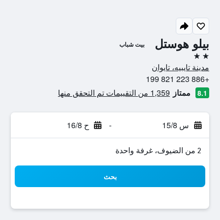
بيلو هوستل
بيت شباب
2 نجمتين
مدينة تايبيه، تايوان
+886 223 821 199
ممتاز
1,359 من التقييمات تم التحقق منها
8.1
س 15/8
-
ح 16/8
2 من الضيوف، غرفة واحدة
بحث