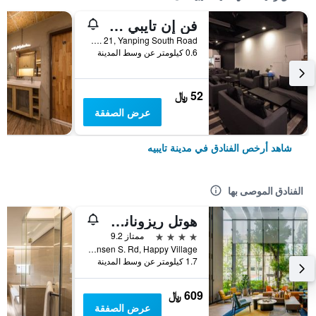
فن إن تايبي هوستل
2F, No. 21, Yanping South Road, مدينة تايبيه, تايوان
0.6 كيلومتر عن وسط المدينة
52 ﷼
عرض الصفقة
شاهد أرخص الفنادق في مدينة تايبيه
الفنادق الموصى بها
هوتل ريزونانس تايبي، تابيستري كوليكشن باي هيلتون
4 نجوم
ممتاز 9.2
No. 7 Linsen S. Rd, Happy Village, مدينة تايبيه, تايوان
1.7 كيلومتر عن وسط المدينة
609 ﷼
عرض الصفقة