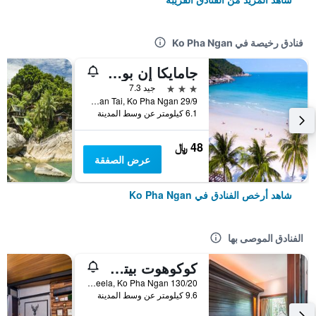
فنادق رخيصة في Ko Pha Ngan
جامايكا إن بونجالو
3 نجوم
جيد 7.3
29/9 Moo 4, Baan Tai, Ko Pha Ngan, تايلاند
6.1 كيلومتر عن وسط المدينة
48 ﷼
عرض الصفقة
شاهد أرخص الفنادق في Ko Pha Ngan
الفنادق الموصى بها
كوكوهوت بيتش ريزورت
130/20 Had Rin Nai, Sun Set, Leela, Ko Pha Ngan, تايلاند
9.6 كيلومتر عن وسط المدينة