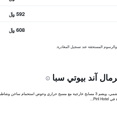
592 ﷼
608 ﷼
والرسوم المستحقة عند تسجيل المغادرة.
مال آند بيوتي سبا
يقع هذا الفندق على بعد 2 كم من ميناء تشيشمي، ويضم 3 مسابح خارجية مع مسبح حراري وح
Pir...