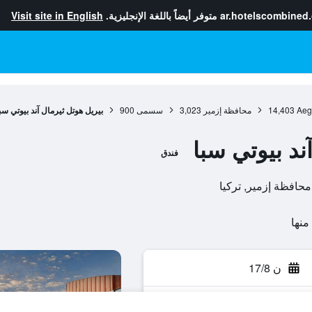
ar.hotelscombined
متوفر أيضاً باللغة الإنجليزية.
Visit site in English
Aeg
14,403
محافظة إزمير
3,023
سسمى
900
بيريل هوتل ثيرمال آند بيوتي سب
ند بيوتي سبا
فندق
ن 17/8