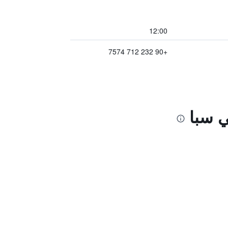
12:00
+90 232 712 7574
ي سبا