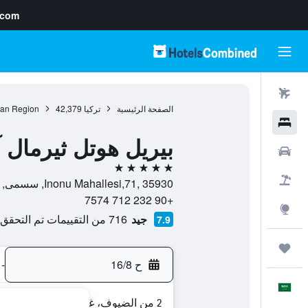
.com
رحلات طيران
الصفحة الرئيسية
تركيا
42,379
an Region
فنادق
بيريل هوتل ثيرمال آ
سيارات
5 نجوم
حزم العروض
Inonu Mahallesi,71, 35930, سسمى, محافظة إزمير, تركيا
+90 232 712 7574
استكشاف
جيد
716 من التقييمات تم التحقق منها
7.9
رحلات
ح 16/8
-
العَرَبِيَّة
2 من الضيوف، غرفة واحدة