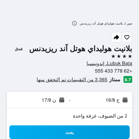
صور لـ بلانيت هوليداي هوتل آند ريزيدنس
بلانيت هوليداي هوتل آند ريزيدنس
فندق
4 نجوم
Lubuk Baja، إندونيسيا
+62 778 433 555
ممتاز
3,365 من التقييمات تم التحقق منها
8.7
ح 16/8
-
ن 17/8
2 من الضيوف، غرفة واحدة
بحث