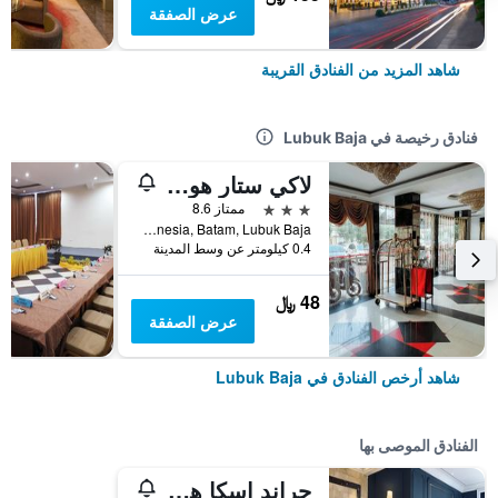
عرض الصفقة
شاهد المزيد من الفنادق القريبة
فنادق رخيصة في Lubuk Baja
لاكي ستار هوتل نير هاربور باي باتام
3 نجوم
ممتاز 8.6
Komplek Lucky Estate Blok B No.51, Jl. Pembangunan, Batu Selicin, Batam, Kota Batam, Kepulauan Riau, Indonesia, Batam, Lubuk Baja, إندونيسيا
0.4 كيلومتر عن وسط المدينة
48 ﷼
عرض الصفقة
شاهد أرخص الفنادق في Lubuk Baja
الفنادق الموصى بها
جراند إسكا هوتل آند سويت