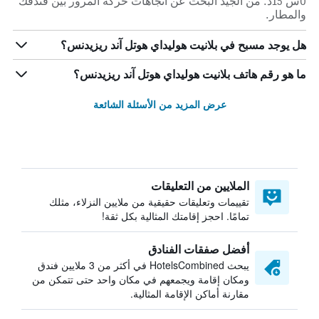
0س 15د. من الجيد البحث عن اتجاهات حركة المرور بين فندقك
والمطار.
هل يوجد مسبح في بلانيت هوليداي هوتل آند ريزيدنس؟
ما هو رقم هاتف بلانيت هوليداي هوتل آند ريزيدنس؟
عرض المزيد من الأسئلة الشائعة
الملايين من التعليقات
تقييمات وتعليقات حقيقية من ملايين النزلاء، مثلك
تمامًا. احجز إقامتك المثالية بكل ثقة!
أفضل صفقات الفنادق
يبحث HotelsCombined في أكثر من 3 ملايين فندق
ومكان إقامة ويجمعهم في مكان واحد حتى تتمكن من
مقارنة أماكن الإقامة المثالية.