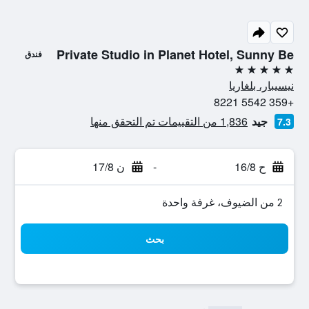
Private Studio in Planet Hotel, Sunny Be
فندق
5 نجوم
نيسيبار، بلغاريا
+359 5542 8221
جيد
1,836 من التقييمات تم التحقق منها
7.3
ح 16/8
-
ن 17/8
2 من الضيوف، غرفة واحدة
بحث