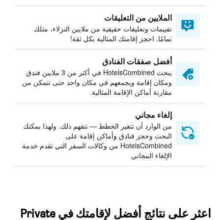
الملايين من التعليقات
تقييمات وتعليقات حقيقية من ملايين النزلاء، مثلك
تمامًا. احجز إقامتك المثالية بكل ثقة!
أفضل صفقات الفنادق
يبحث HotelsCombined في أكثر من 3 ملايين فندق
ومكان إقامة ويجمعهم في مكان واحد حتى تتمكن من
مقارنة أماكن الإقامة المثالية.
إلغاء مجاني
من الوارد أن تتغير الخطط — نتفهم ذلك. ولهذا يمكنك
البحث وحجز فنادق وأماكن إقامة على
HotelsCombined من وكالات السفر التي تقدم خدمة
الإلغاء المجاني
اعثر على نتائج أفضل لإقامتك في Private