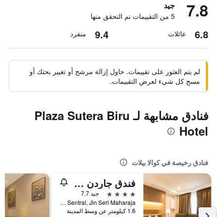
7.8
جيد
5 من التقييمات تم التحقق منها
9.4
6.8
عائلات
منفرد
لم يتم العثور على تقييمات. حاول إزالة مرشح أو تغيير بحثك أو
مسح كل شيء لعرض التقييمات.
فنادق مشابهة لـ Plaza Sutera Biru
Hotel
فنادق رخيصة في كوالا بيلات
فندق جاردن سنترال
4 نجوم
جيد 7.7
3rd Floor, KB Sentral, Jln Seri Maharaja, كوالا بيلات, بروناي دار السلام
1.6 كيلومتر عن وسط المدينة