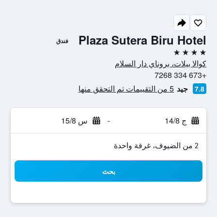
Plaza Sutera Biru Hotel
فندق
4 نجوم
كوالا بيلات، بروناي دار السلام
+673 334 7268
جيد
5 من التقييمات تم التحقق منها
7.8
ج 14/8
-
س 15/8
2 من الضيوف، غرفة واحدة
بحث