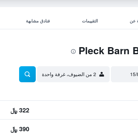
 عن
التقييمات
فنادق مشابهة
2 من الضيوف، غرفة واحدة
322 ﷼
390 ﷼