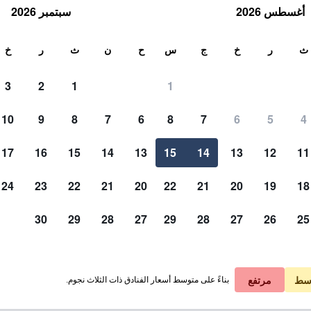
أغسطس 2026
سبتمبر 2026
ث
ث
ر
خ
ج
س
ح
ن
ث
ر
خ
3
2
1
1
لة الواحدة
10
9
8
7
6
8
7
6
5
4
لي في الليلة
17
16
15
14
13
15
14
13
12
11
 ﷼
عرض الصفقة
24
23
22
21
20
22
21
20
19
18
30
29
28
27
29
28
27
26
25
 ﷼
عرض الصفقة
سط
مرتفع
بناءً على متوسط أسعار الفنادق ذات الثلاث نجوم.