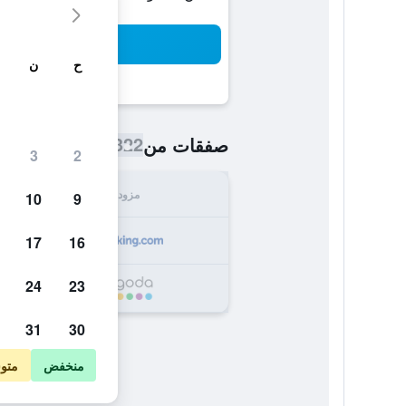
بح
ح
ن
322 ﷼
صفقات من
/
أرخص سعر اللي
3
2
مزود
الإجما
10
9
322
17
16
24
23
390
31
30
منخفض
متو