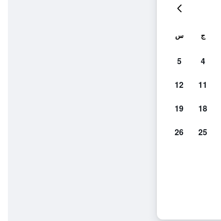
ج
س
5
4
12
11
19
18
26
25