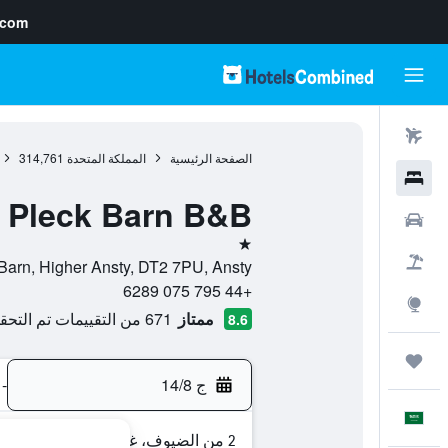
.com
رحلات طيران
الصفحة الرئيسية
المملكة المتحدة
314,761
فنادق
Pleck Barn B&B
سيارات
نجمة واحدة
حزم العروض
Pleck Barn, Higher Ansty, DT2 7PU, Ansty, إنجلترا, الممل
+44 795 075 6289
استكشاف
ممتاز
671 من التقييمات تم التحقق منها
8.6
رحلات
ج 14/8
-
العَرَبِيَّة
2 من الضيوف، غرفة واحدة