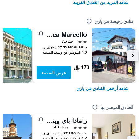
شاهد المزيد من الفنادق القريبة
فنادق رخيصة في يازي
Pensiunea Marcello
2 نجمتين
جيد 7.6
Strada Mosu, Nr. 5, يازي, رومانيا
1.6 كيلومتر عن وسط المدينة
170 ﷼
عرض الصفقة
شاهد أرخص الفنادق في يازي
الفنادق الموصى بها
رامادا باي ويندام لاسي سيتي سنتر
3 نجوم
ممتاز 9.0
27 Grigore Ureche, يازي, رومانيا
1.2 كيلومتر عن وسط المدينة