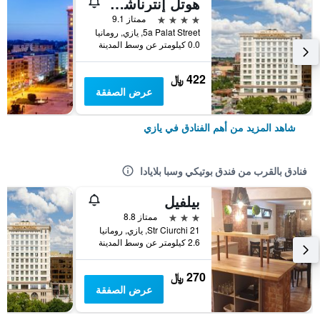
هوتل إنترناشونال ٕازي
4 نجوم
ممتاز 9.1
5a Palat Street, يازي, رومانيا
0.0 كيلومتر عن وسط المدينة
422 ﷼
عرض الصفقة
شاهد المزيد من أهم الفنادق في يازي
فنادق بالقرب من فندق بوتيكي وسبا بلايادا
بيلفيل
3 نجوم
ممتاز 8.8
Str Ciurchi 21, يازي, رومانيا
2.6 كيلومتر عن وسط المدينة
270 ﷼
عرض الصفقة