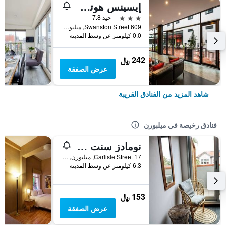
إيسينس هوتل كارلتن
3 نجوم
جيد 7.8
609 Swanston Street, ميلبورن, VIC, أستراليا
0.0 كيلومتر عن وسط المدينة
242 ﷼
عرض الصفقة
شاهد المزيد من الفنادق القريبة
فنادق رخيصة في ميلبورن
نومادز سنت كيلدا هوستل
17 Carlisle Street, ميلبورن, VIC, أستراليا
6.3 كيلومتر عن وسط المدينة
153 ﷼
عرض الصفقة