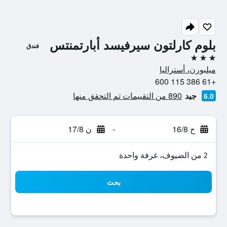
بلوم كارلتون سيرفيسد أبارتمنتس
فندق
3 نجوم
ميلبورن، أستراليا
+61 386 115 600
جيد
890 من التقييمات تم التحقق منها
6.0
ح 16/8
-
ن 17/8
2 من الضيوف، غرفة واحدة
بحث