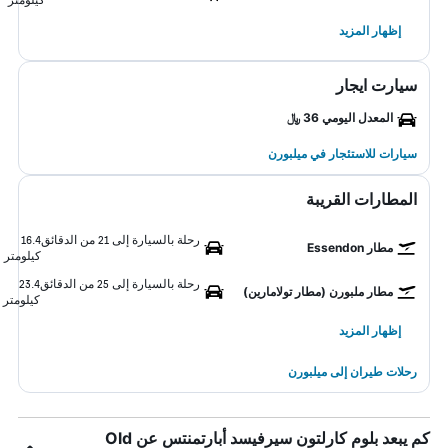
إظهار المزيد
سيارت ايجار
المعدل اليومي 36 ﷼
سيارات للاستئجار في ميلبورن
المطارات القريبة
رحلة بالسيارة إلى 21 من الدقائق
16.4
مطار Essendon
كيلومتر
رحلة بالسيارة إلى 25 من الدقائق
23.4
مطار ملبورن (مطار تولامارين)
كيلومتر
إظهار المزيد
رحلات طيران إلى ميلبورن
كم يبعد بلوم كارلتون سيرفيسد أبارتمنتس عن Old