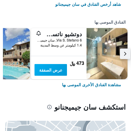
شاهد أرخص الفنادق في سان جيميجنانو
الفنادق الموصى بها
دوتشيو ناتسي رومز - جيست هاوس
Via S. Stefano 6, سان جيميجنانو, توسكانا, إيطاليا
1.4 كيلومتر عن وسط المدينة
473 ﷼
عرض الصفقة
مشاهدة الفنادق الأخرى الموصى بها
استكشف سان جيميجنانو