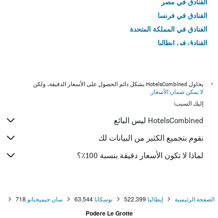
الفنادق في مصر
الفنادق في فرنسا
الفنادق في المملكة المتحدة
الفنادق في إيطاليا
الفنادق في تايلاند
*
يحاول HotelsCombined بشكل دائم الحصول على الأسعار الدقيقة، ولكن
لا يمكن ضمان الأسعار
.
إليك السبب:
HotelsCombined ليس البائع
نقوم بتجميع الكثير من البيانات لك
لماذا لا تكون الأسعار دقيقة بنسبة 100٪؟
الصفحة الرئيسية
إيطاليا
522,399
توسكانا
63,544
سان جيميجنانو
718
Podere Le Grotte