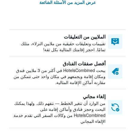
عرض المزيد من الأسئلة الشائعة
الملايين من التعليقات
تقييمات وتعليقات حقيقية من ملايين النزلاء، مثلك
تمامًا. احجز إقامتك المثالية بكل ثقة!
أفضل صفقات الفنادق
يبحث HotelsCombined في أكثر من 3 ملايين فندق
ومكان إقامة ويجمعهم في مكان واحد حتى تتمكن من
مقارنة أماكن الإقامة المثالية.
إلغاء مجاني
من الوارد أن تتغير الخطط — نتفهم ذلك. ولهذا يمكنك
البحث وحجز فنادق وأماكن إقامة على
HotelsCombined من وكالات السفر التي تقدم خدمة
الإلغاء المجاني