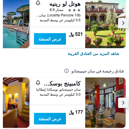
هوتل لو رينيه
3 نجوم
ممتاز 8.9
Localita Pancole 10b, سان جيميجنانو, توسكانا, إيطاليا
0.5 كيلومتر عن وسط المدينة
521 ﷼
عرض الصفقة
شاهد المزيد من الفنادق القريبة
فنادق رخيصة في سان جيميجنانو
كامبينج بوسكيتو دي بيما
سان جيميجنانو, توسكانا, إيطاليا
3.0 كيلومتر عن وسط المدينة
177 ﷼
عرض الصفقة