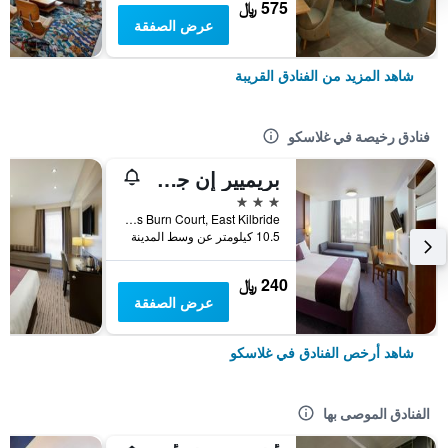
575 ﷼
عرض الصفقة
شاهد المزيد من الفنادق القريبة
فنادق رخيصة في غلاسكو
بريميير إن جلاسجف اييست كيلبرايدي نيرستون
3 نجوم
Lees Burn Court, East Kilbride, غلاسكو, المملكة المتحدة
10.5 كيلومتر عن وسط المدينة
240 ﷼
عرض الصفقة
شاهد أرخص الفنادق في غلاسكو
الفنادق الموصى بها