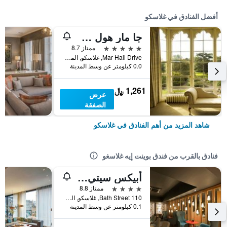
أفضل الفنادق في غلاسكو
جا مار هول سكوتلاند
5 نجوم
ممتاز 8.7
Mar Hall Drive, غلاسكو, المملكة المتحدة
0.0 كيلومتر عن وسط المدينة
1,261 ﷼
عرض
الصفقة
شاهد المزيد من أهم الفنادق في غلاسكو
فنادق بالقرب من فندق بوينت إيه غلاسغو
أبيكس سيتي أوف جلاسجو هوتل
4 نجوم
ممتاز 8.8
110 Bath Street, غلاسكو, المملكة المتحدة
0.1 كيلومتر عن وسط المدينة