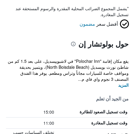
*
يشمل المجموع الضرائب المحلية المقدرة والرسوم المستحقة عند
تسجيل المغادرة.
أفضل سعر
مضمون
حول بولوتشار إن
يقع مكان إقامة "Polochar Inn" في لاشبوييسديل، على بعد 1.5 كم من
شاطئ نورث بويسديل (North Boisdale Beach)، ويتميز بحديقة
ومواقف خاصة للسيارات مجاناً وتراس ومطعم. يوفر هذا الفندق
المصنف 3 نجوم واي فاي م...
المزيد
من الجيد أن تعلم
15:00
وقت تسجيل الصعود للطائرة
11:00
وقت تسجيل المغادرة
تختلف السياسات حسب