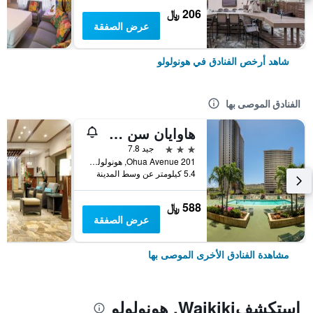
206 ﷼
عرض الصفقة
شاهد أرخص الفنادق في هونولولو
الفنادق الموصى بها
هاوايان سن هوليدايز
3 نجوم
جيد 7.8
201 Ohua Avenue, هونولولو, أواهو, HI, الولايات المتحدة الأميريكية
5.4 كيلومتر عن وسط المدينة
588 ﷼
عرض الصفقة
مشاهدة الفنادق الأخرى الموصى بها
استكشفWaikiki, هونولولو