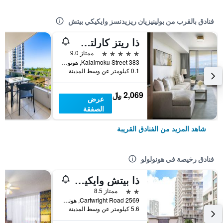
فنادق بالقرب من بولينيزيان ريزيدنسز وايكيكي بيتش
ذا ريتز كارلتن ريزيدنسز، وايكيكي بيتش
5 نجوم
ممتاز 9.0
383 Kalaimoku Street, هونولولو, أواهو, HI, الولايات المتحدة الأميريكية
0.1 كيلومتر عن وسط المدينة
2,069 ﷼
عرض
الصفقة
شاهد المزيد من الفنادق القريبة
فنادق رخيصة في هونولولو
ذا بيتش وايكيكي بوتيك هوستل
2 نجمتين
ممتاز 8.5
2569 Cartwright Road, هونولولو, أواهو, HI, الولايات المتحدة الأميريكية
5.6 كيلومتر عن وسط المدينة