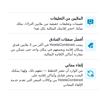
الملايين من التعليقات
تقييمات وتعليقات حقيقية من ملايين النزلاء، مثلك
تمامًا. احجز إقامتك المثالية بكل ثقة!
أفضل صفقات الفنادق
يبحث HotelsCombined في أكثر من 3 ملايين فندق
ومكان إقامة ويجمعهم في مكان واحد حتى تتمكن من
مقارنة أماكن الإقامة المثالية.
إلغاء مجاني
من الوارد أن تتغير الخطط — نتفهم ذلك. ولهذا يمكنك
البحث وحجز فنادق وأماكن إقامة على
HotelsCombined من وكالات السفر التي تقدم خدمة
الإلغاء المجاني