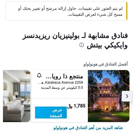
لم يتم العثور على تقييمات. حاول إزالة مرشح أو تغيير بحثك أو
مسح كل شيء لعرض التقييمات.
فنادق مشابهة لـ بولينيزيان ريزيدنسز
وايكيكي بيتش
أفضل الفنادق في هونولولو
منتجع ذا رويال هاواي، لوكشري كوليكشن، ويكيكي
2259 Kalakaua Avenue, هونولولو, أواهو, HI, الولايات المتحدة الأميريكية
0.0 كيلومتر عن وسط المدينة
1,785 ﷼
عرض
الصفقة
شاهد المزيد من أهم الفنادق في هونولولو