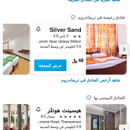
فنادق رخيصة في تريفاندروم
Silver Sand
2 نجمتين
لا بأس 5.9
Thampanoor Flyover, Near railway Station, تريفاندروم, الهند
0.6 كيلومتر عن وسط المدينة
48 ﷼
عرض الصفقة
شاهد أرخص الفنادق في تريفاندروم
الفنادق الموصى بها
هيسينث هوتلز
5 نجوم
ممتاز 8.5
Manorama Road, Thampanoor, تريفاندروم, الهند
0.9 كيلومتر عن وسط المدينة