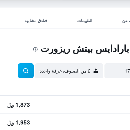
 عن
التقييمات
فنادق مشابهة
بارادايس بيتش ريزورت
2 من الضيوف، غرفة واحدة
1,873 ﷼
1,953 ﷼