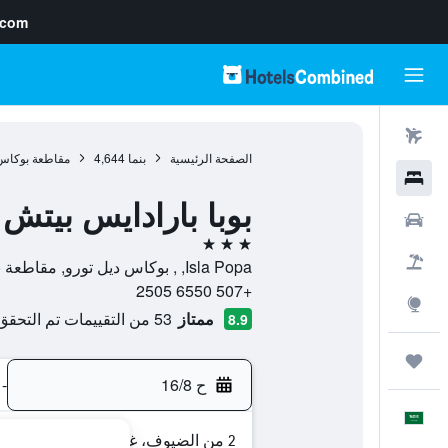
.com
رحلات طيران
الصفحة الرئيسية
بنما
4,644
مقاطعة بوكاس 
فنادق
بوبا بارادايس بيتش
سيارات
3 نجوم
حزم العروض
Isla Popa, , بوكاس ديل تورو, مقاطعة بوكاس ديل تورو, بنما
+507 6550 2505
استكشاف
ممتاز
53 من التقييمات تم التحقق منها
8.9
رحلات
ح 16/8
-
العَرَبِيَّة
2 من الضيوف، غرفة واحدة