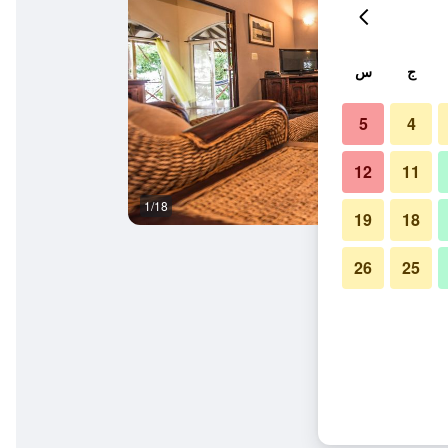
ج
س
5
4
12
11
1/18
حوض السباحة
19
18
26
25