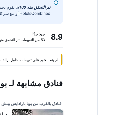
تم التحقق منه 100%
نقوم بجم
HotelsCombined أو مع شركائنا الخارجيين الموثوقين.
8.9
جيد جدًا
53 من التقييمات تم التحقق منها
لم يتم العثور على تقييمات. حاول إزال
فنادق مشابهة لـ بو
فنادق بالقرب من بوبا بارادايس بيتش
دولف