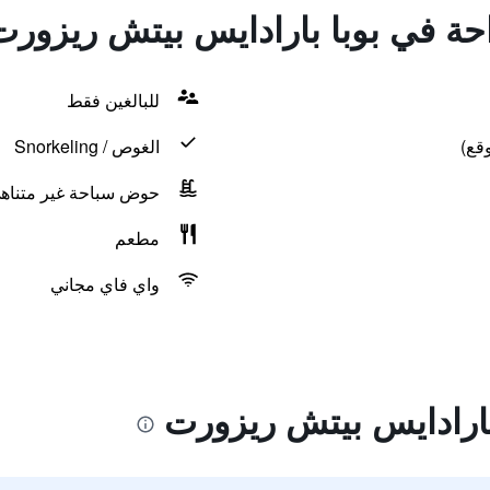
احة في بوبا بارادايس بيتش ريزورت
للبالغين فقط
قع)
الغوص / Snorkeling
حوض سباحة غير متناه
مطعم
واي فاي مجاني
بارادايس بيتش ريزورت