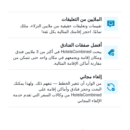
الملايين من التعليقات
تقييمات وتعليقات حقيقية من ملايين النزلاء، مثلك
تمامًا. احجز إقامتك المثالية بكل ثقة!
أفضل صفقات الفنادق
يبحث HotelsCombined في أكثر من 3 ملايين فندق
ومكان إقامة ويجمعهم في مكان واحد حتى تتمكن من
مقارنة أماكن الإقامة المثالية.
إلغاء مجاني
من الوارد أن تتغير الخطط — نتفهم ذلك. ولهذا يمكنك
البحث وحجز فنادق وأماكن إقامة على
HotelsCombined من وكالات السفر التي تقدم خدمة
الإلغاء المجاني