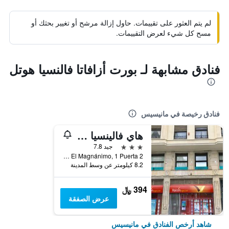
لم يتم العثور على تقييمات. حاول إزالة مرشح أو تغيير بحثك أو
مسح كل شيء لعرض التقييمات.
فنادق مشابهة لـ بورت أزافاتا فالنسيا هوتل
فنادق رخيصة في مانيسيس
هاي فالينسيا بوتيك
3 نجوم
جيد 7.8
Plaza Alfonso El Magnánimo, 1 Puerta 2, مانيسيس, منطقة بلنسية, أسبانيا
8.2 كيلومتر عن وسط المدينة
394 ﷼
عرض الصفقة
شاهد أرخص الفنادق في مانيسيس