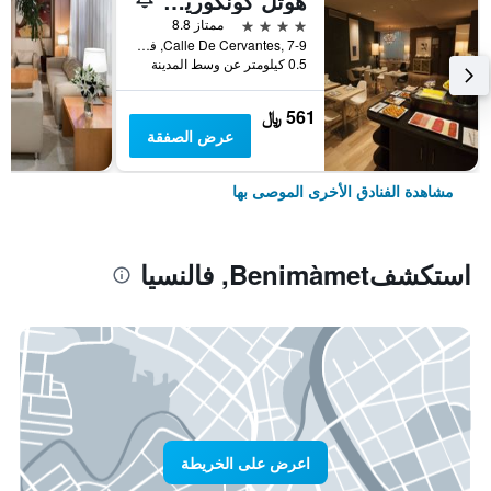
هوتل كونكوريدور
4 نجوم
ممتاز 8.8
Calle De Cervantes, 7-9, فالنسيا, منطقة بلنسية, أسبانيا
0.5 كيلومتر عن وسط المدينة
561 ﷼
عرض الصفقة
مشاهدة الفنادق الأخرى الموصى بها
استكشفBenimàmet, فالنسيا
اعرض على الخريطة