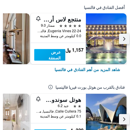
أفضل الفنادق في فالنسيا
منتجع لاس أريناس بالنياريو
5 نجوم
ممتاز 9.0
Eugenia Vines 22-24, فالنسيا, منطقة بلنسية, أسبانيا
0.0 كيلومتر عن وسط المدينة
1,157 ﷼
عرض
الصفقة
شاهد المزيد من أهم الفنادق في فالنسيا
فنادق بالقرب من هوتل بورت فيريا فالينسيا
هوتل سوندوس فيريا فالينسيا
2 نجمتين
جيد 6.2
Calle Cullera 75, فالنسيا, منطقة بلنسية, أسبانيا
0.1 كيلومتر عن وسط المدينة