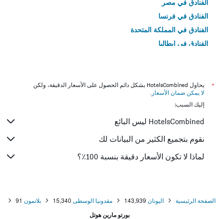
الفنادق في مصر
الفنادق في فرنسا
الفنادق في المملكة المتحدة
الفنادق في إيطاليا
الفنادق في تايلاند
*
يحاول HotelsCombined بشكل دائم الحصول على الأسعار الدقيقة، ولكن
لا يمكن ضمان الأسعار
.
إليك السبب:
HotelsCombined ليس البائع
نقوم بتجميع الكثير من البيانات لك
لماذا لا تكون الأسعار دقيقة بنسبة 100٪؟
الصفحة الرئيسية
اليونان
143,939
مقدونيا الوسطى
15,340
بلاتمون
91
بورتو مارين هوتل