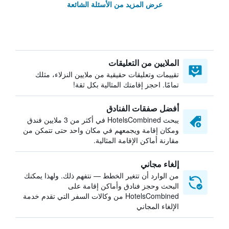
عرض المزيد من الأسئلة الشائعة
الملايين من التعليقات
تقييمات وتعليقات حقيقية من ملايين النزلاء، مثلك
تمامًا. احجز إقامتك المثالية بكل ثقة!
أفضل صفقات الفنادق
يبحث HotelsCombined في أكثر من 3 ملايين فندق
ومكان إقامة ويجمعهم في مكان واحد حتى تتمكن من
مقارنة أماكن الإقامة المثالية.
إلغاء مجاني
من الوارد أن تتغير الخطط — نتفهم ذلك. ولهذا يمكنك
البحث وحجز فنادق وأماكن إقامة على
HotelsCombined من وكالات السفر التي تقدم خدمة
الإلغاء المجاني