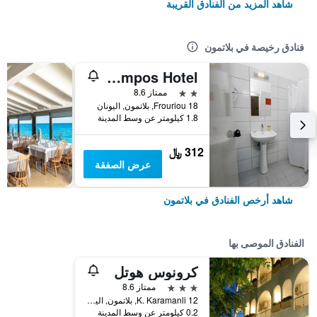
شاهد المزيد من الفنادق القريبة
فنادق رخيصة في بلاتمون
Olympos Hotel
2 نجمتين
ممتاز 8.6
Frouriou 18, بلاتمون, اليونان
1.8 كيلومتر عن وسط المدينة
312 ﷼
عرض الصفقة
شاهد أرخص الفنادق في بلاتمون
الفنادق الموصى بها
كرونوس هوتل
3 نجوم
ممتاز 8.6
K. Karamanli 12, بلاتمون, اليونان
0.2 كيلومتر عن وسط المدينة