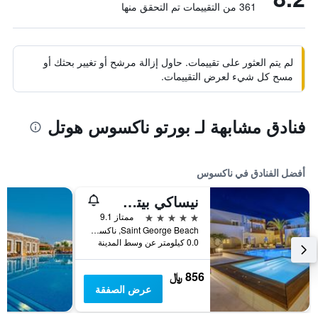
361 من التقييمات تم التحقق منها
لم يتم العثور على تقييمات. حاول إزالة مرشح أو تغيير بحثك أو
مسح كل شيء لعرض التقييمات.
فنادق مشابهة لـ بورتو ناكسوس هوتل
أفضل الفنادق في ناكسوس
نيساكي بيتش هوتل
5 نجوم
ممتاز 9.1
Saint George Beach, ناكسوس, اليونان
0.0 كيلومتر عن وسط المدينة
856 ﷼
عرض الصفقة