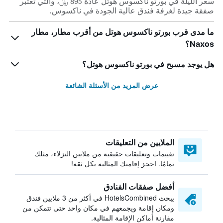
سعر الليلة في بورتو ناكسوس هوتل عادة 895 ﷼، والتي تعتبر
صفقة جيدة لغرفة فندق عالية الجودة في ناكسوس.
ما مدى قرب بورتو ناكسوس هوتل من أقرب مطار، مطار
Naxos؟
هل يوجد مسبح في بورتو ناكسوس هوتل؟
عرض المزيد من الأسئلة الشائعة
الملايين من التعليقات
تقييمات وتعليقات حقيقية من ملايين النزلاء، مثلك
تمامًا. احجز إقامتك المثالية بكل ثقة!
أفضل صفقات الفنادق
يبحث HotelsCombined في أكثر من 3 ملايين فندق
ومكان إقامة ويجمعهم في مكان واحد حتى تتمكن من
مقارنة أماكن الإقامة المثالية.