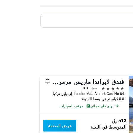
فندق لابراندا ماريس مرمريس
5 نجوم
ممتاز 8.0
Icmeler Mah Ataturk Cad No 64, إزميلير, تركيا
0.0 كيلومتر عن وسط المدينة
واي فاي مجاني
موقف السيارات
513 ﷼
عرض الصفقة
المتوسط في الليلة