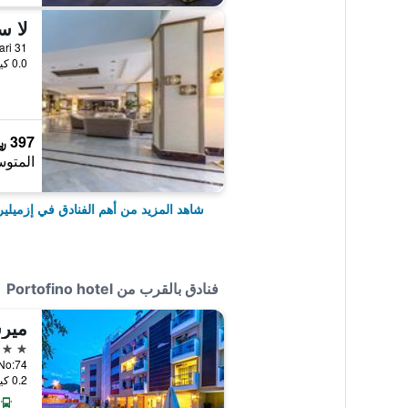
ulvari 31
0.0 كيلومتر عن وسط المدينة
397 ﷼
المتوس
شاهد المزيد من أهم الفنادق في إزميلير
فنادق بالقرب من Portofino hotel
مير
4 نجوم
Cd. No:74
0.2 كيلومتر عن وسط المدينة