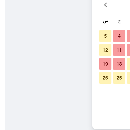
ج
س
5
4
12
11
19
18
26
25