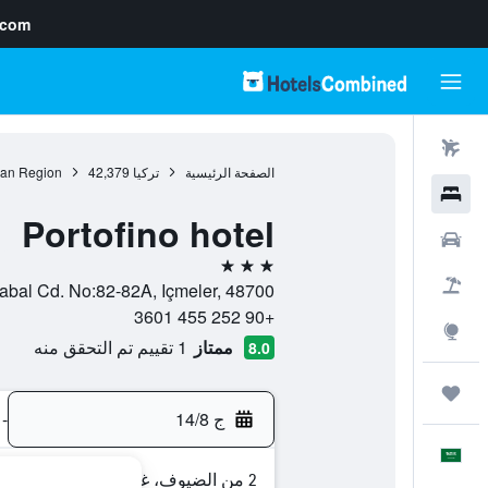
.com
رحلات طيران
الصفحة الرئيسية
تركيا
42,379
an Region
فنادق
Portofino hotel
سيارات
3 نجوم
حزم العروض
Kayabal Cd. No:82-82A, Içmeler, 48700, إزميلير, محافظة موغلا
+90 252 455 3601
استكشاف
ممتاز
1 تقييم تم التحقق منه
8.0
رحلات
ج 14/8
-
العَرَبِيَّة
2 من الضيوف، غرفة واحدة