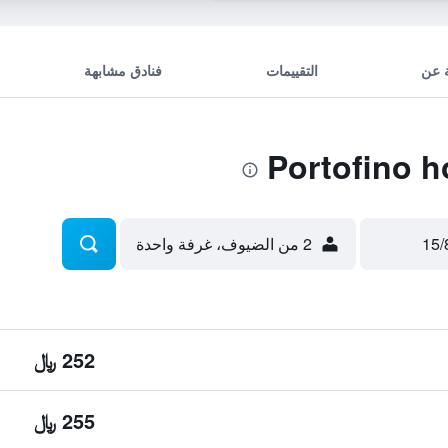
 عن
التقييمات
فنادق مشابهة
2 من الضيوف، غرفة واحدة
252 ﷼
255 ﷼