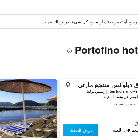
ة مرشح أو تغيير بحثك أو مسح كل شيء لعرض التقييمات.
 ديلوكس منتجع مارتي
Kumluorencik , إزميلير, تركيا
حوض السباحة
ط في الليلة
عرض الصفقة