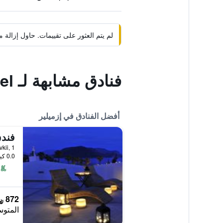
لم يتم العثور على تقييمات. حاول إزال
فنادق مشابهة لـ Portofino hotel
أفضل الفنادق في إزميلير
فندق
Mevkii, 1
0.0 كيلومتر عن وسط المدينة
872 ﷼
المتوس