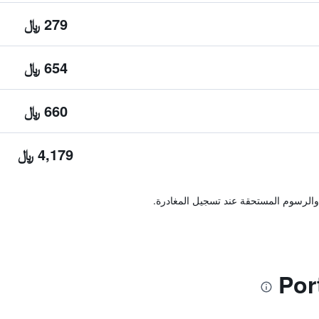
279 ﷼
654 ﷼
660 ﷼
4,179 ﷼
والرسوم المستحقة عند تسجيل المغادرة.