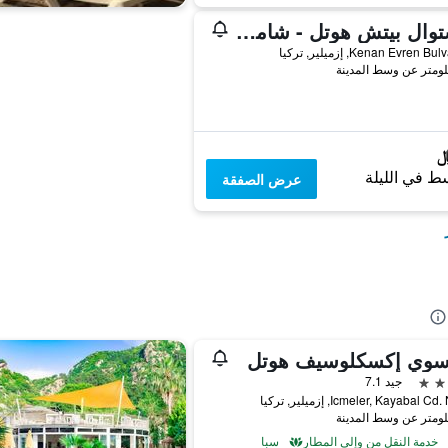
لا ستوال بيتش هوتل - شامامل جميع الخدمات
Kenan Evren B, إزميلير, تركيا
ط في الليلة
عرض الصفقة
سوي إكسكلوسيف هوتل
جيد 7.1
Icmeler, Kayabal , إزميلير, تركيا
خدمة النقل من وإلى المطار
سبا