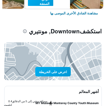
الصفقة
مشاهدة الفنادق الأخرى الموصى بها
استكشفDowntown, مونتيري
اعرض على الخريطة
أشهر المعالم
مسافة مشي إلى 5 من الدقائق
0.4
MY Museum Monterey County Youth Museum
كيلومتر