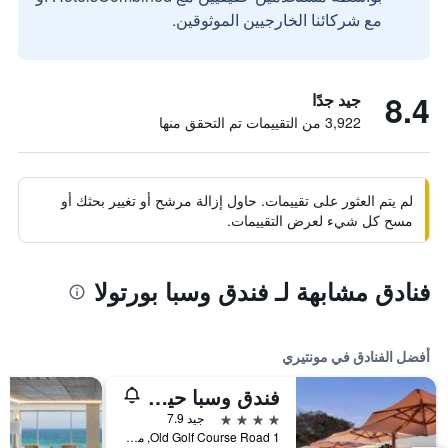
مع شركائنا الخارجيين الموثوقين.
8.4
جيد جدًا
3,922 من التقييمات تم التحقق منها
لم يتم العثور على تقييمات. حاول إزالة مرشح أو تغيير بحثك أو
مسح كل شيء لعرض التقييمات.
فنادق مشابهة لـ فندق وسبا بورتولا
أفضل الفنادق في مونتيري
فندق وسبا حياة ريجينسي مونتيري
4 نجوم
جيد 7.9
1 Old Golf Course Road, مونتيري, CA, الولايات المتحدة الأميريكية