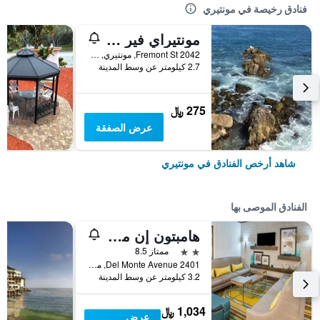
فنادق رخيصة في مونتيري
مونتيراي فير جراوندس إن
2042 Fremont St, مونتيري, CA, الولايات المتحدة الأميريكية
2.7 كيلومتر عن وسط المدينة
275 ﷼
عرض الصفقة
شاهد أرخص الفنادق في مونتيري
الفنادق الموصى بها
هامبتون إن مونتيري
2 نجمتين
ممتاز 8.5
2401 Del Monte Avenue, مونتيري, CA, الولايات المتحدة الأميريكية
3.2 كيلومتر عن وسط المدينة
1,034 ﷼
عرض