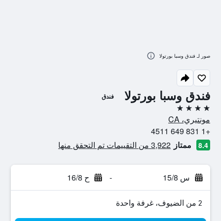
صور لـ فندق وسبا بورتولا
فندق وسبا بورتولا
فندق
4 نجوم
مونتيري، CA
+1 831 649 4511
ممتاز
3,922 من التقييمات تم التحقق منها
8.4
س 15/8
-
ح 16/8
2 من الضيوف، غرفة واحدة