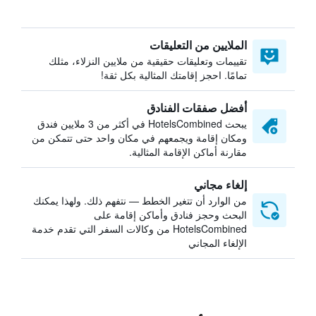
الملايين من التعليقات
تقييمات وتعليقات حقيقية من ملايين النزلاء، مثلك
تمامًا. احجز إقامتك المثالية بكل ثقة!
أفضل صفقات الفنادق
يبحث HotelsCombined في أكثر من 3 ملايين فندق
ومكان إقامة ويجمعهم في مكان واحد حتى تتمكن من
مقارنة أماكن الإقامة المثالية.
إلغاء مجاني
من الوارد أن تتغير الخطط — نتفهم ذلك. ولهذا يمكنك
البحث وحجز فنادق وأماكن إقامة على
HotelsCombined من وكالات السفر التي تقدم خدمة
الإلغاء المجاني