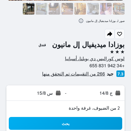
صور لـ بوزادا ميديفيال إل مانيون
بوزادا ميديفيال إل مانيون
فندق
3 نجوم
لوس كوراليس دي بويلنا، أسبانيا
+34 942 831 655
جيد
266 من التقييمات تم التحقق منها
7.3
ج 14/8
-
س 15/8
2 من الضيوف، غرفة واحدة
بحث