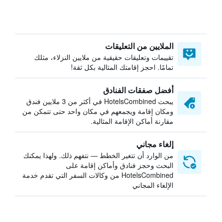
الملايين من التعليقات
تقييمات وتعليقات حقيقية من ملايين النزلاء، مثلك
تمامًا. احجز إقامتك المثالية بكل ثقة!
أفضل صفقات الفنادق
يبحث HotelsCombined في أكثر من 3 ملايين فندق
ومكان إقامة ويجمعهم في مكان واحد حتى تتمكن من
مقارنة أماكن الإقامة المثالية.
إلغاء مجاني
من الوارد أن تتغير الخطط — نتفهم ذلك. ولهذا يمكنك
البحث وحجز فنادق وأماكن إقامة على
HotelsCombined من وكالات السفر التي تقدم خدمة
الإلغاء المجاني