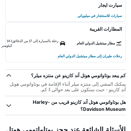
سيارت ايجار
سيارات للاستئجار في ميلووكي
المطارات القريبة
رحلة بالسيارة إلى 17 من الدقائق
14.1
مطار ميتشيل الدولي العام
كيلومتر
رحلات طيران إلى مطار ميتشيل الدولي العام
كم يبعد بوتاواتومي هوتل آند كازينو عن منتزه ميلر؟
يمكنك المشي إلى منتزه ميلر أثناء الإقامة في بوتاواتومي هوتل
آند كازينو - حيث ستكون على بعد حوالي 3 كم.
هل بوتاواتومي هوتل آند كازينو قريب من Harley-
Davidson Museum؟
الأسئلة الشائعة عند حجز بوتاواتومي هوتل