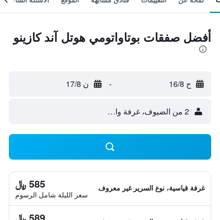
أفضل صفقات بوتاواتومي هوتل آند كازينو
ح 16/8
-
ن 17/8
2 من الضيوف، غرفة واحدة
585 ﷼
غرفة قياسية، نوع السرير غير معروف
سعر الليلة شامل الرسوم
589 ﷼