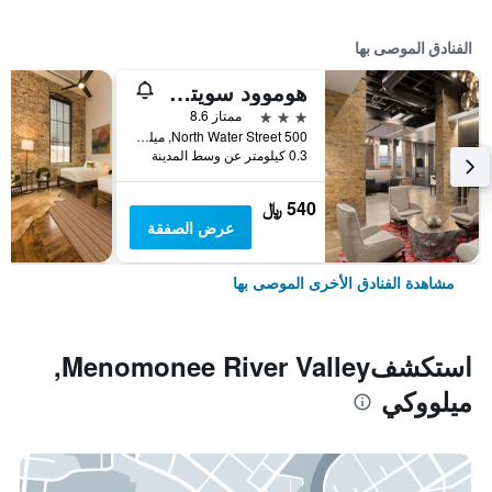
الفنادق الموصى بها
هوموود سويتس باي هيلتون ميلواكي داونتاون
3 نجوم
ممتاز 8.6
500 North Water Street, ميلووكي, WI, الولايات المتحدة الأميريكية
0.3 كيلومتر عن وسط المدينة
540 ﷼
عرض الصفقة
مشاهدة الفنادق الأخرى الموصى بها
استكشفMenomonee River Valley,
ميلووكي