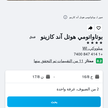
صور لـ بوتاواتومي هوتل آند كازينو
بوتاواتومي هوتل آند كازينو
فندق
4 نجوم
ميلووكي، WI
+1 414 847 7400
ممتاز
11 من التقييمات تم التحقق منها
8.2
ح 16/8
-
ن 17/8
2 من الضيوف، غرفة واحدة
بحث