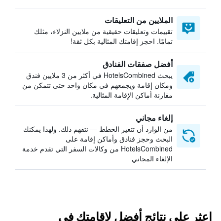
الملايين من التعليقات
تقييمات وتعليقات حقيقية من ملايين النزلاء، مثلك
تمامًا. احجز إقامتك المثالية بكل ثقة!
أفضل صفقات الفنادق
يبحث HotelsCombined في أكثر من 3 ملايين فندق
ومكان إقامة ويجمعهم في مكان واحد حتى تتمكن من
مقارنة أماكن الإقامة المثالية.
إلغاء مجاني
من الوارد أن تتغير الخطط — نتفهم ذلك. ولهذا يمكنك
البحث وحجز فنادق وأماكن إقامة على
HotelsCombined من وكالات السفر التي تقدم خدمة
الإلغاء المجاني
اعثر على نتائج أفضل لإقامتك في