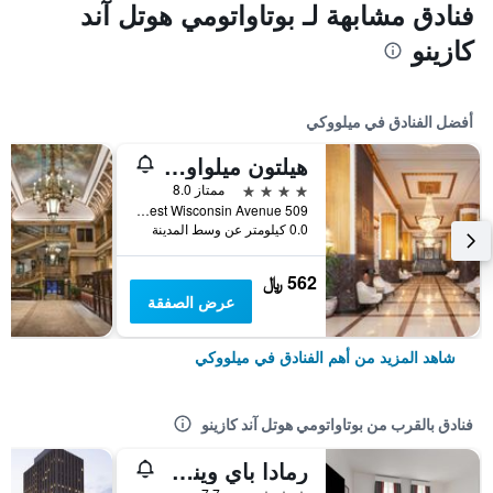
فنادق مشابهة لـ بوتاواتومي هوتل آند
كازينو
أفضل الفنادق في ميلووكي
هيلتون ميلواوكي
4 نجوم
ممتاز 8.0
509 West Wisconsin Avenue, ميلووكي, WI, الولايات المتحدة الأميريكية
0.0 كيلومتر عن وسط المدينة
562 ﷼
عرض الصفقة
شاهد المزيد من أهم الفنادق في ميلووكي
فنادق بالقرب من بوتاواتومي هوتل آند كازينو
رمادا باي ويندام ميلووكي