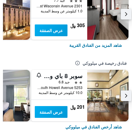
3 نجوم
جيد 7.7
2301 West Wisconsin Avenue, ميلووكي, WI, الولايات المتحدة الأميريكية
1.0 كيلومتر عن وسط المدينة
305 ﷼
عرض الصفقة
شاهد المزيد من الفنادق القريبة
فنادق رخيصة في ميلووكي
سوبر 8 باي ويندام ميلووكي أيربورت
2 نجمتين
جيد 6.8
5253 South Howell Avenue, ميلووكي, WI, الولايات المتحدة الأميريكية
10.0 كيلومتر عن وسط المدينة
201 ﷼
عرض الصفقة
شاهد أرخص الفنادق في ميلووكي