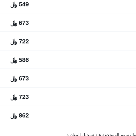
549 ﷼
673 ﷼
722 ﷼
586 ﷼
673 ﷼
723 ﷼
862 ﷼
والرسوم المستحقة عند تسجيل المغادرة.