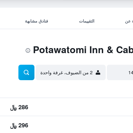
 عن
التقييمات
فنادق مشابهة
2 من الضيوف، غرفة واحدة
286 ﷼
296 ﷼