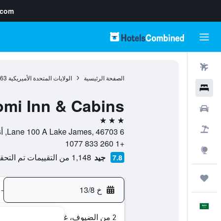
.com
رحلات طيران
الصفحة الرئيسية
الولايات المتحدة الأميريكية
963
فنادق
mi Inn & Cabins
سيارات
3 نجوم
حزم العروض
6 Lane 100 A Lake James, 46703, أنغولا (إنديانا), إنديانا, الولايات المتحدة الأميريكية
+1 260 833 1077
استكشاف
جيد
1,148 من التقييمات تم التحقق منها
7.8
رحلات
خ 13/8
-
العَرَبِيَّة
2 من الضيوف، غرفة واحدة