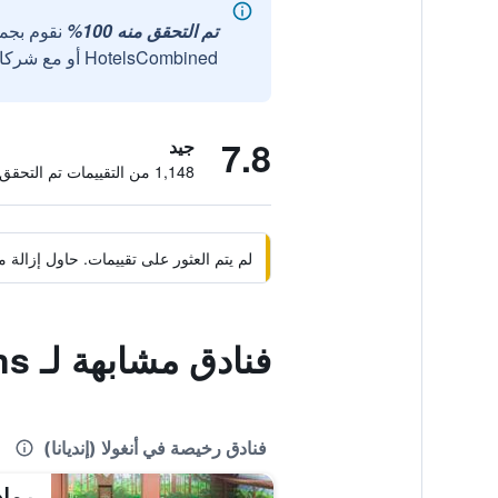
تم التحقق منه 100%
نقوم بجم
HotelsCombined أو مع شركائنا الخارجيين الموثوقين.
7.8
جيد
1,148 من التقييمات تم التحقق منها
لم يتم العثور على تقييمات. حاول إزال
فنادق مشابهة لـ Potawatomi Inn & Cabins
فنادق رخيصة في أنغولا (إنديانا)