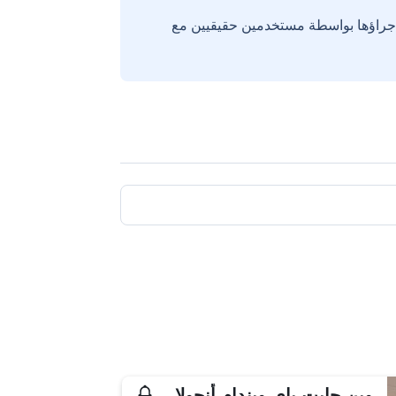
إجراؤها بواسطة مستخدمين حقيقيين مع
وين جايت باي ويندام أنجولا