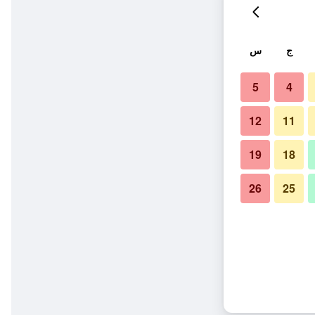
ج
س
5
4
12
11
19
18
26
25