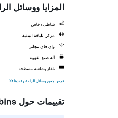
المزايا ووسائل الراحة في  & Cabins
شاطىء خاص
مركز اللياقة البدنية
واي فاي مجاني
آلة صنع القهوة
تلفاز بشاشة مسطحة
عرض جميع وسائل الراحة وعددها 99
تقييمات حول Potawatomi Inn & Cabins