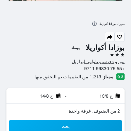
صور لـ بوزادا أكواريلا
بوزادا أكواريلا
بوسادا
3 نجوم
مورو دي ساو باولو، البرازيل
+55 75 99830 9711
ممتاز
1,213 من التقييمات تم التحقق منها
9.3
خ 13/8
-
ج 14/8
2 من الضيوف، غرفة واحدة
بحث