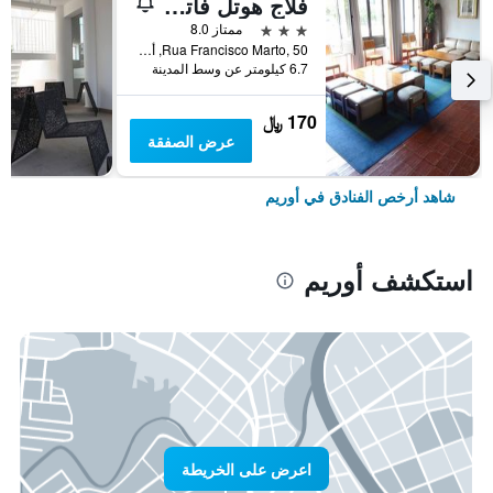
فلاج هوتل فاتيما إيرماس دومينيكاناس
3 نجوم
ممتاز 8.0
Rua Francisco Marto, 50, أوريم, حافظة سانتاريم, البرتغال
6.7 كيلومتر عن وسط المدينة
170 ﷼
عرض الصفقة
شاهد أرخص الفنادق في أوريم
استكشف أوريم
اعرض على الخريطة