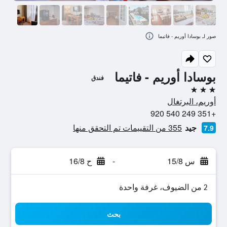
صور لـ بوسادا أوريم - فاتيما
بوسادا أوريم - فاتيما
فندق
3 نجوم
أوريم، البرتغال
+351 249 540 920
جيد
355 من التقييمات تم التحقق منها
7.9
س 15/8
-
ح 16/8
2 من الضيوف، غرفة واحدة
بحث