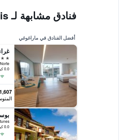
فنادق مشابهة لـ Pousada Costa Dos Corais
أفضل الفنادق في ماراغوغي
4 نجوم
Al 101 Norte, 
0.0 كيلومتر عن وسط المدينة
1,607 ﷼
المتوس
بوسا
0.0 كيلومتر عن وسط المدينة