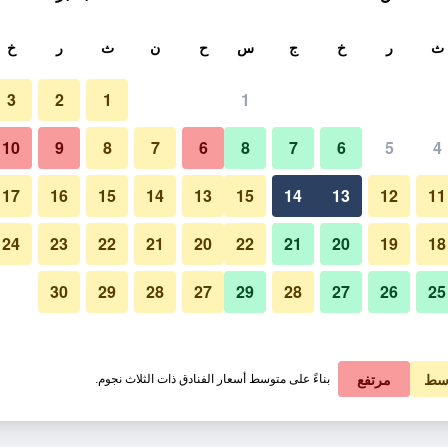
ث
ث
ر
خ
ج
س
ح
ن
ث
ر
خ
3
2
1
1
10
9
8
7
6
8
7
6
5
4
17
16
15
14
13
15
14
13
12
11
عرض الأسعار
24
23
22
21
20
22
21
20
19
18
30
29
28
27
29
28
27
26
25
عرض الأسعار
عرض الأسعار
سط
مرتفع
بناءً على متوسط أسعار الفنادق ذات الثلاث نجوم.