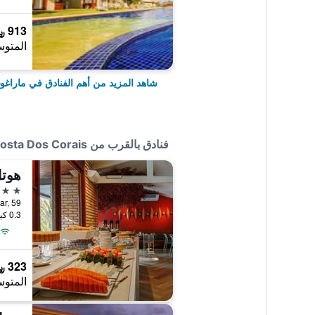
913 ﷼
المتوس
شاهد المزيد من أهم الفنادق في ماراغ
فنادق بالقرب من Pousada Costa Dos Corais
هوتل
3 نجوم
eira Mar, 59
0.3 كيلومتر عن وسط المدينة
323 ﷼
المتوس