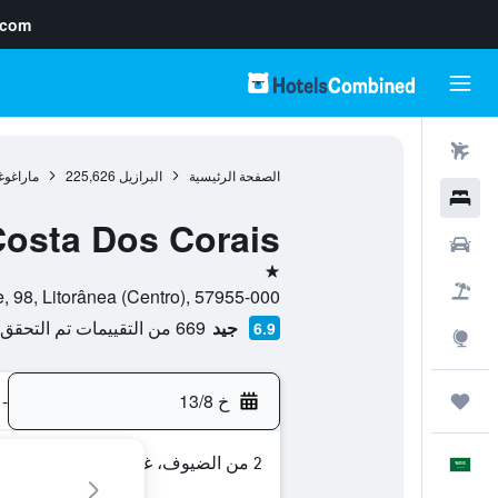
.com
رحلات طيران
الصفحة الرئيسية
البرازيل
225,626
ماراغو
فنادق
osta Dos Corais
سيارات
نجمة واحدة
حزم العروض
Holanda Cavalcante, 98, Litorânea (Centro), 57955-000
جيد
669 من التقييمات تم التحقق منها
6.9
استكشاف
خ 13/8
-
رحلات
2 من الضيوف، غرفة واحدة
العَرَبِيَّة