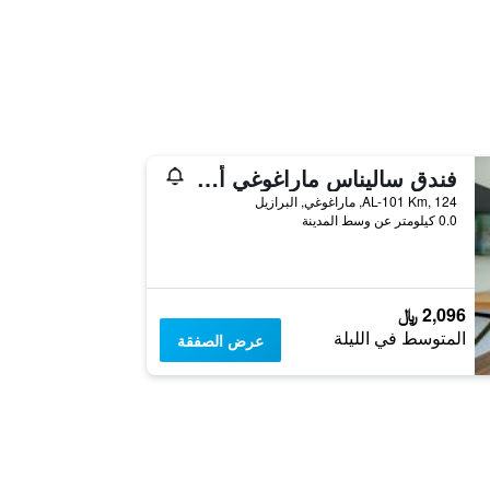
فندق ساليناس ماراغوغي أول إنكلوسيف ريزورت
AL-101 Km, 124, ماراغوغي, البرازيل
0.0 كيلومتر عن وسط المدينة
2,096 ﷼
المتوسط في الليلة
عرض الصفقة