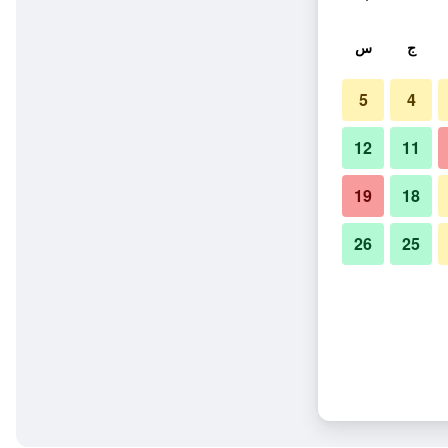
ج
س
5
4
12
11
19
18
26
25