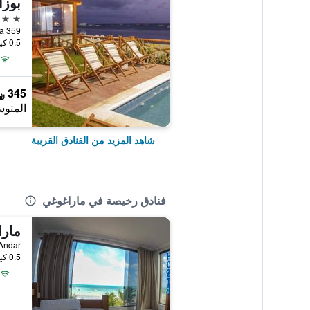
بوزا
3 نجوم
lmeira 359
0.5 كيلومتر عن وسط المدينة
345 ﷼
المتوس
شاهد المزيد من الفنادق القريبة
فنادق رخيصة في ماراغوغي
مارا
0.5 كيلومتر عن وسط المدينة