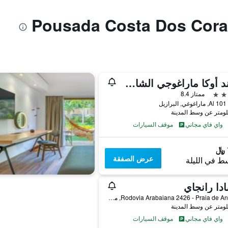
غراند أوكا ماراغوجي الشامل كليًا
ممتاز 8.4
ماراغوغي, البرازيل
واي فاي مجاني
موقف السيارات
عرض الصفقة
ط في الليلة
دا رانجاي
Rodovia Arabaiana 2426 - Praia de Antunes, ماراغوغي, البرازيل
واي فاي مجاني
موقف السيارات