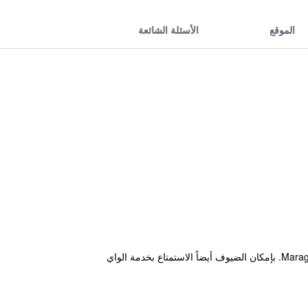
الموقع
الأسئلة الشائعة
يقع منزل الضيافة هذا في مدينة ماراغوغي ضمن مسافة قصيرة من أماكن الجذب السياحي القريبة، من ضمنها Maragogi Beach. بإمكان الضيوف أيضاً الاستمتاع بخدمة الواي