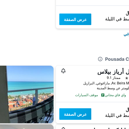
ط في الليلة
عرض الصفقة
وغي
 أرياز بيلاس
ممتاز 9.1
Av. B, ماراغوغي, البرازيل
واي فاي مجاني
موقف السيارات
عرض الصفقة
ط في الليلة