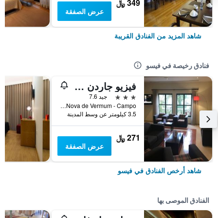
349 ﷼
عرض الصفقة
شاهد المزيد من الفنادق القريبة
فنادق رخيصة في فيسو
فيزيو جاردن هوتل
3 نجوم
جيد 7.6
Rua Nova de Vermum - Campo, فيسو, محافظة فيسيو, البرتغال
3.5 كيلومتر عن وسط المدينة
271 ﷼
عرض الصفقة
شاهد أرخص الفنادق في فيسو
الفنادق الموصى بها