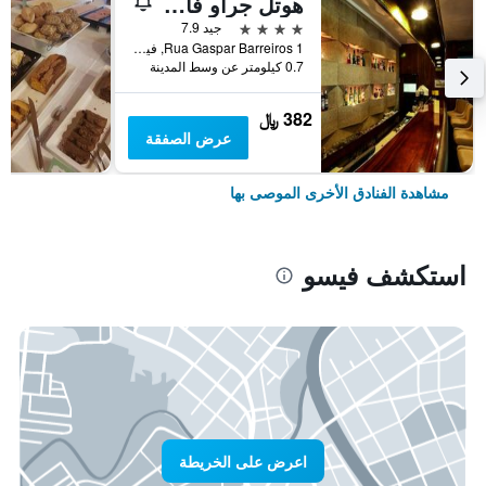
هوتل جراو فاسكو هيستوريك هوتل آند سبا
4 نجوم
جيد 7.9
Rua Gaspar Barreiros 1, فيسو, محافظة فيسيو, البرتغال
0.7 كيلومتر عن وسط المدينة
382 ﷼
عرض الصفقة
مشاهدة الفنادق الأخرى الموصى بها
استكشف فيسو
اعرض على الخريطة