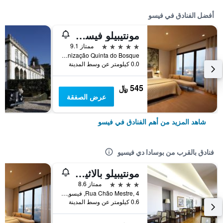
أفضل الفنادق في فيسو
مونتيبيلو فيسيو كونجريس هوتل آند سبا
5 نجوم
ممتاز 9.1
Urbanização Quinta do Bosque, فيسو, محافظة فيسيو, البرتغال
0.0 كيلومتر عن وسط المدينة
545 ﷼
عرض الصفقة
شاهد المزيد من أهم الفنادق في فيسو
فنادق بالقرب من بوسادا دي فيسيو
مونتيبيلو بالاثيو دوس ميلوس فيزيو هيستوريك هوتل
4 نجوم
ممتاز 8.6
Rua Chão Mestre, 4, فيسو, محافظة فيسيو, البرتغال
0.6 كيلومتر عن وسط المدينة