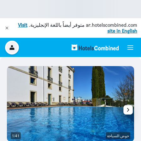
ar.hotelscombined.com
متوفر أيضاً باللغة الإنجليزية.
Visit
site in English
حوض السباحة
1/41
ح