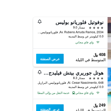
نوفوتيل فلوريانو بوليس
4 نجوم
ممتاز 9.0
Av. Rubens Arruda Ramos, 2034, فلوريانوبوليس, البرازيل
0.0 كيلومتر عن وسط المدينة
واي فاي مجاني
408 ﷼
عرض الصفقة
المتوسط في الليلة
هوتل جوريري بيتش فيليدج - أوفيتشيال
4 نجوم
ممتاز 8.3
Al. Cesar Nascimento, 648, فلوريانوبوليس, البرازيل
0.0 كيلومتر عن وسط المدينة
واي فاي مجاني
خدمة النقل من وإلى المطار
249 ﷼
عرض الصفقة
المتوسط في الليلة