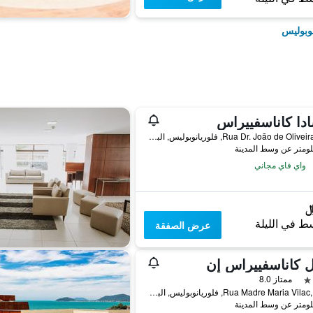
نوبوليس
دا كاناسفييراس
Rua Dr. João de Oliveira, 806, فلوريانوبوليس, البرازيل
واي فاي مجاني
ط في الليلة
عرض الصفقة
 كاناسفييراس إن
ممتاز 8.0
Rua Madre Maria Vilac, 2020, فلوريانوبوليس, البرازيل