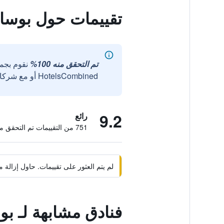
تقييمات حول بوساد
تم التحقق منه 100%
نقوم بجم
HotelsCombined أو مع شركائنا الخارجيين الموثوقين.
9.2
رائع
751 من التقييمات تم التحقق منها
لم يتم العثور على تقييمات. حاول إزال
فنادق مشابهة لـ بو