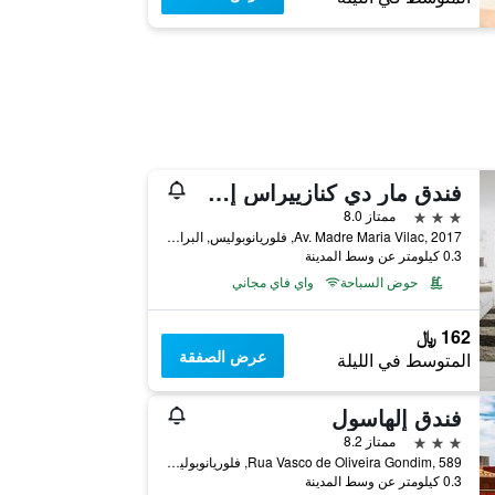
فندق مار دي كنازييراس إي إفنتوس
3 نجوم
ممتاز 8.0
Av. Madre Maria Vilac, 2017, فلوريانوبوليس, البرازيل
0.3 كيلومتر عن وسط المدينة
حوض السباحة
واي فاي مجاني
162 ﷼
عرض الصفقة
المتوسط في الليلة
فندق إلهاسول
3 نجوم
ممتاز 8.2
Rua Vasco de Oliveira Gondim, 589, فلوريانوبوليس, البرازيل
0.3 كيلومتر عن وسط المدينة