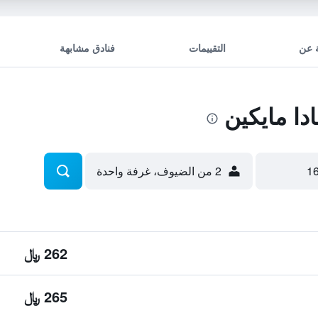
 عن
التقييمات
فنادق مشابهة
ا مايكين
2 من الضيوف، غرفة واحدة
262 ﷼
265 ﷼