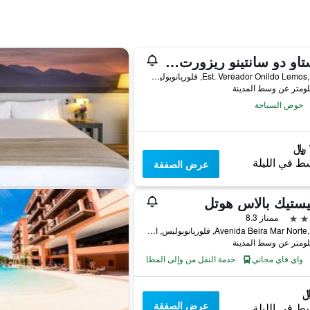
كوستاو دو سانتينو ريزورت - عامامل جميع الخدمات
Est. Vereador Onildo Lemos, 2505, فلوريانوبوليس, البرازيل
حوض السباحة
ط في الليلة
عرض الصفقة
ستيك بالاس هوتل
ممتاز 8.3
Avenida Beira Mar Norte, 2746, فلوريانوبوليس, البرازيل
واي فاي مجاني
خدمة النقل من وإلى المطار
عرض الصفقة
ط في الليلة