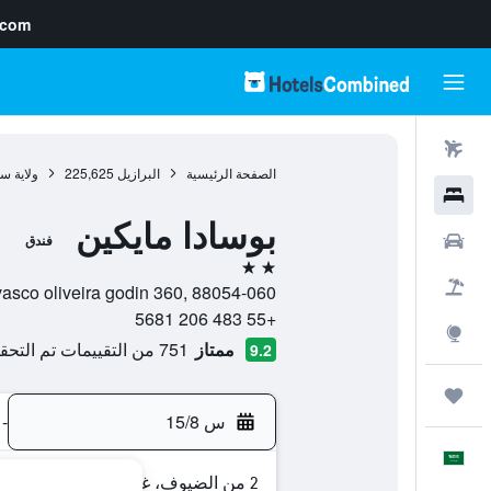
.com
رحلات طيران
الصفحة الرئيسية
البرازيل
225,625
ولاية سا
فنادق
بوسادا مايكين
سيارات
فندق
2 نجمتين
حزم العروض
rua vasco oliveira godin 360, 88054-060, فلوريانوبوليس, ولاية سانتا كاتارينا
+55 483 206 5681
استكشاف
ممتاز
751 من التقييمات تم التحقق منها
9.2
رحلات
س 15/8
-
العَرَبِيَّة
2 من الضيوف، غرفة واحدة