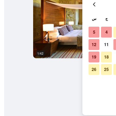
ج
س
5
4
12
11
1/42
ردهة
19
18
26
25