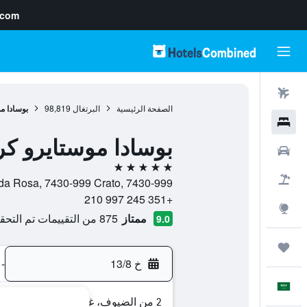
.com
رحلات طيران
الصفحة الرئيسية
البرتغال
98,819
بوسادا م
فنادق
بوسادا موستايرو كر
سيارات
5 نجوم
حزم العروض
Mosteiro da Flor da Rosa, 7430-999 Crato, 7430-999, كراتو, م
+351 245 997 210
استكشاف
ممتاز
875 من التقييمات تم التحقق منها
9.0
رحلات
خ 13/8
-
العَرَبِيَّة
2 من الضيوف، غرفة واحدة