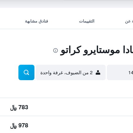
 عن
التقييمات
فنادق مشابهة
ا موستايرو كراتو
2 من الضيوف، غرفة واحدة
783 ﷼
978 ﷼