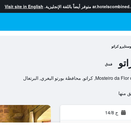
ar.hotelscombined
متوفر أيضاً باللغة الإنجليزية.
Visit site in English
وستايرو كراتو
اتو
فندق
حافظة بورتو اليغري, البرتغال
ج 14/8