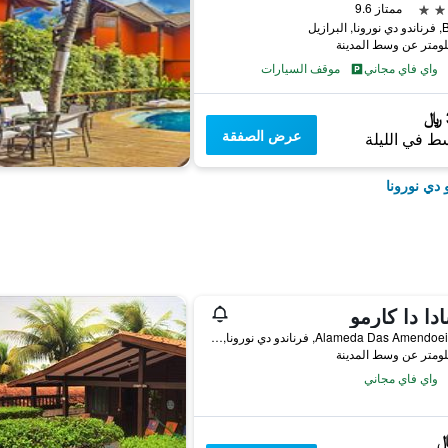
ممتاز 9.6
برازيل
واي فاي مجاني
موقف السيارات
عرض الصفقة
ط في الليلة
 دي نورونا
دا دا كارمو
Alameda Das Amendoeiras, 8, فرناندو دي نورونا, البرازيل
واي فاي مجاني