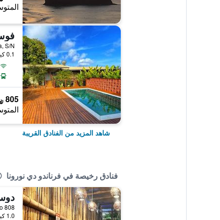
المتوس
فوسا
0.1 كيلومتر عن وسط المدينة
805 ﷼
المتوس
شاهد المزيد من الفنادق القريبة
فنادق رخيصة في فرناندو دي نورونا
ro Preto 808
1.0 كيلومتر عن وسط المدينة