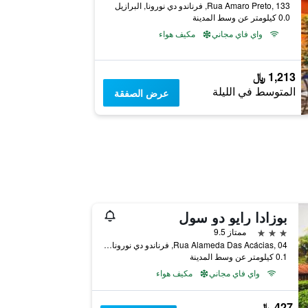
Rua Amaro Preto, 133, فرناندو دي نورونا, البرازيل
0.0 كيلومتر عن وسط المدينة
واي فاي مجاني
مكيف هواء
1,213 ﷼
المتوسط في الليلة
عرض الصفقة
بوزادا رايو دو سول
3 نجوم
ممتاز 9.5
Rua Alameda Das Acácias, 04, فرناندو دي نورونا, البرازيل
0.1 كيلومتر عن وسط المدينة
واي فاي مجاني
مكيف هواء
427 ﷼