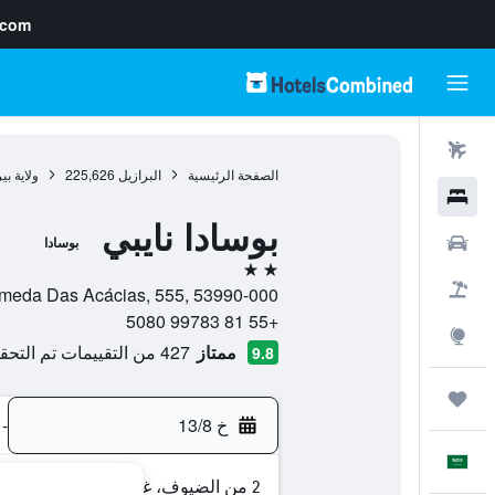
.com
رحلات طيران
الصفحة الرئيسية
البرازيل
225,626
ولاية بي
فنادق
بوسادا نايبي
سيارات
بوسادا
2 نجمتين
حزم العروض
Alameda Das Acácias, 555, 53990-000, فرناندو دي نورونا, ولاية بيرنامبوكو, ا
+55 81 99783 5080
استكشاف
ممتاز
427 من التقييمات تم التحقق منها
9.8
رحلات
خ 13/8
-
العَرَبِيَّة
2 من الضيوف، غرفة واحدة