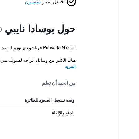
أفضل سعر
مضمون
حول بوسادا نايبي
Pousada Naiepe فرناندو دي نورونا. يبعد منزل الضيافة مسافة 10 دقائق بالسيارة عن Fernando de Noronha Airport وتتوفر خدمة النقل بالباصات للنزلاء.
هناك الكثير من وسائل الراحة لضيوف منزل 
المزيد
من الجيد أن تعلم
وقت تسجيل الصعود للطائرة
الدفع والإلغاء