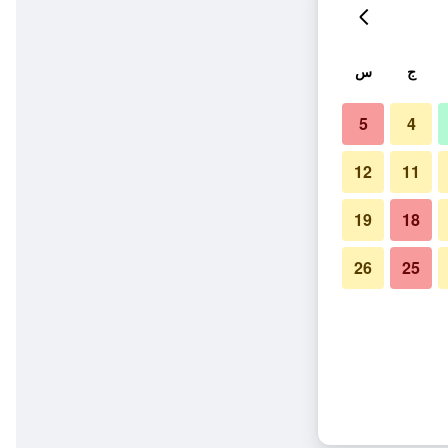
ج
س
5
4
12
11
19
18
26
25