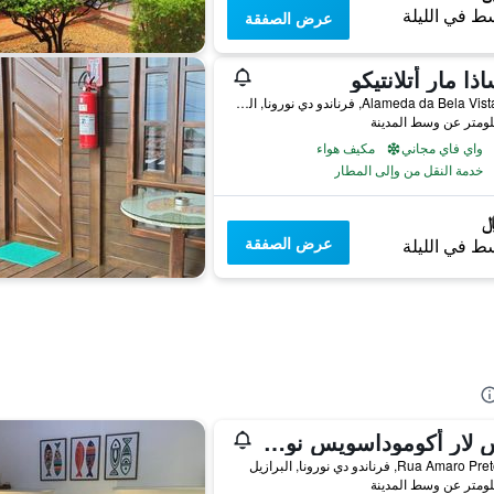
ط في الليلة
عرض الصفقة
ذا مار أتلانتيكو
Alameda da Bela Vista, S/N, فرناندو دي نورونا, البرازيل
واي فاي مجاني
مكيف هواء
خدمة النقل من وإلى المطار
عرض الصفقة
ط في الليلة
دوس لار أكوموداسويس نورونا
Rua Ama, فرناندو دي نورونا, البرازيل