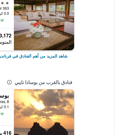
4 نجوم
Br 363, فرناندو دي نورونا, ال
0.0 كيلومتر عن وسط المدينة
3,172 ﷼
المتوس
شاهد المزيد من أهم الفنادق في فرناندو
فنادق بالقرب من بوسادا نايبي
بوسا
0.1 كيلومتر عن وسط المدينة
416 ﷼