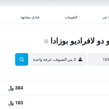
 عن
التقييمات
فنادق مشابهة
 لافراديو بوزادا
2 من الضيوف، غرفة واحدة
384 ﷼
183 ﷼