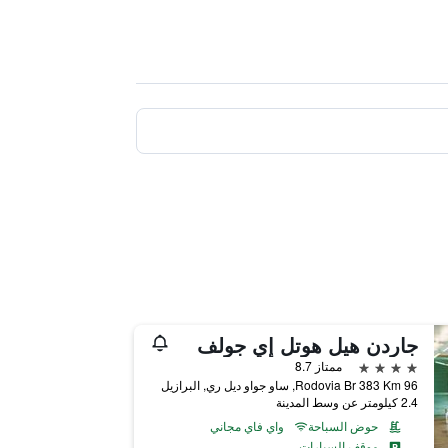
جاردن هيل هوتل إي جولف
4 نجوم
ممتاز 8.7
Rodovia Br 383 Km 96, ساو جواو ديل ري, البرازيل
2.4 كيلومتر عن وسط المدينة
حوض السباحة
واي فاي مجاني
موقف السيارات