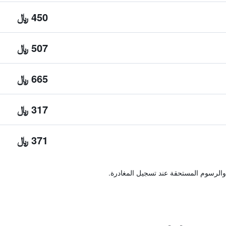
450 ﷼
507 ﷼
665 ﷼
317 ﷼
371 ﷼
والرسوم المستحقة عند تسجيل المغادرة.