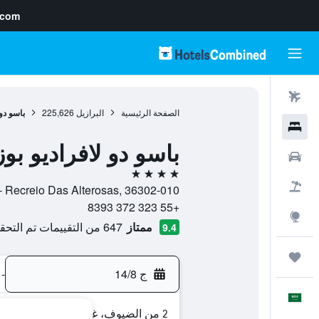
.com
رحلات طيران
الصفحة الرئيسية
البرازيل
225,626
باسو دو 
فنادق
باسو دو لافراديو بوز
سيارات
4 نجوم
حزم العروض
Rua Treze, 20 - Recreio Das Alterosas, 36302-010, ساو جواو ديل ري, 
+55 323 372 8393
استكشاف
ممتاز
647 من التقييمات تم التحقق منها
9.4
رحلات
ج 14/8
-
العَرَبِيَّة
2 من الضيوف، غرفة واحدة