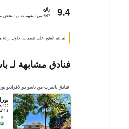
9.4
رائع
647 من التقييمات تم التحقق منها
لم يتم العثور على تقييمات. حاول إزال
فنادق مشابهة لـ باس
فنادق بالقرب من باسو دو لافراديو بوزا
بوزاد
Antônio, 400
1.8 كيلومتر عن وسط المدينة