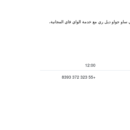
مة واسع في ساو جواو ديل ري مع خدمة الواي فاي المجانية،
12:00
+55 323 372 8393