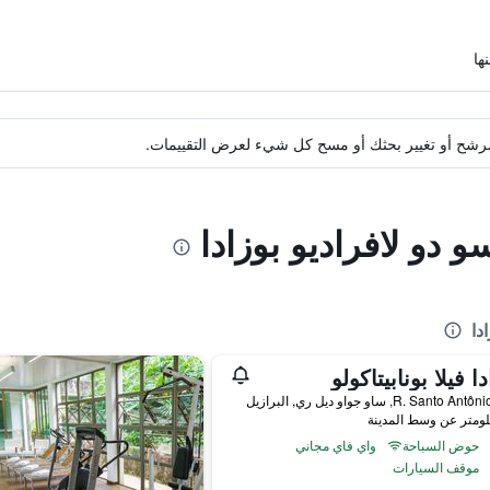
ة مرشح أو تغيير بحثك أو مسح كل شيء لعرض التقييمات.
و دو لافراديو بوزادا
دا
ا فيلا بونابيتاكولو
R. Santo , ساو جواو ديل ري, البرازيل
حوض السباحة
واي فاي مجاني
موقف السيارات