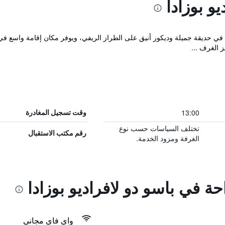
و بوزادا
Pousada Paço do Lavrad بمسبح في حديقة جميلة وديكور أنيق على الطراز الريفي، ويوفر مكان إقا
ز الغرف ...
13:00
وقت تسجيل المغادرة
تختلف السياسات حسب نوع
رقم مكتب الاستقبال
الغرفة ومزود الخدمة.
حة في باسو دو لافراديو بوزادا
واي فاي مجاني