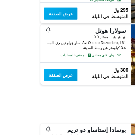
295 ﷼
عرض الصفقة
المتوسط في الليلة
سولارا هوتل
3 نجوم
ممتاز 9.0
Av. Oito de Dezembro, 161, ساو جواو ديل ري, البرازيل
3.4 كيلومتر عن وسط المدينة
واي فاي مجاني
موقف السيارات
306 ﷼
عرض الصفقة
المتوسط في الليلة
بوسادا إستاساو دو تريم