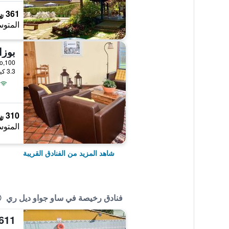
361 ﷼
المتوس
بوزا
3.3 كيلومتر عن وسط المدينة
310 ﷼
المتوس
شاهد المزيد من الفنادق القريبة
فنادق رخيصة في ساو جواو ديل ري
 611