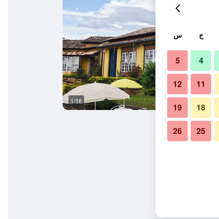
ج
س
5
4
12
11
1/16
آخر
19
18
26
25