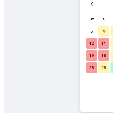
ج
س
5
4
12
11
19
18
26
25