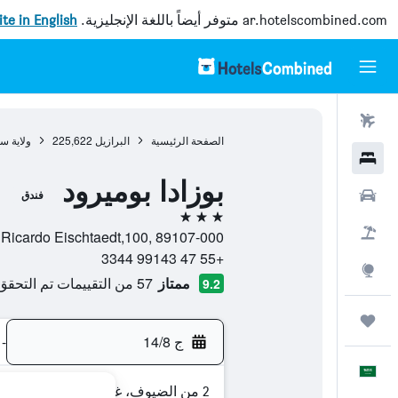
ar.hotelscombined.com
متوفر أيضاً باللغة الإنجليزية.
site in English
رحلات طيران
الصفحة الرئيسية
البرازيل
225,622
ولاية سا
فنادق
بوزادا بوميرود
سيارات
فندق
3 نجوم
حزم العروض
Rua Ricardo Eischtaedt,100, 89107-000, بوميرودي, ولاية سانتا كاتارينا,
+55 47 99143 3344
استكشاف
ممتاز
57 من التقييمات تم التحقق منها
9.2
رحلات
ج 14/8
-
العَرَبِيَّة
2 من الضيوف، غرفة واحدة