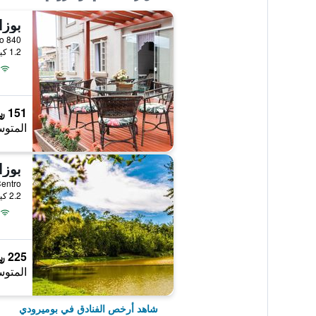
بوزا
aneiro 840
1.2 كيلومتر عن وسط المدينة
151 ﷼
المتوس
بوزا
2.2 كيلومتر عن وسط المدينة
225 ﷼
المتوس
شاهد أرخص الفنادق في بوميرودي