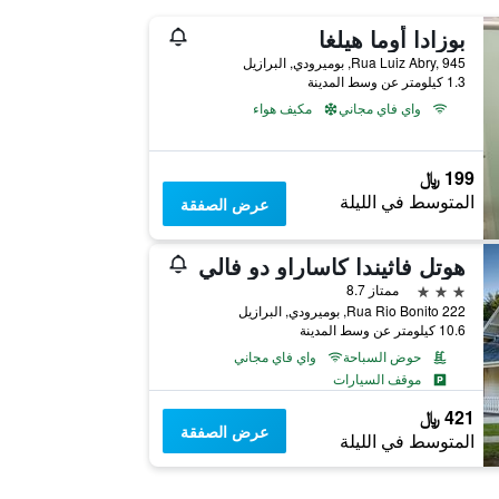
بوزادا أوما هيلغا
Rua Luiz Abry, 945, بوميرودي, البرازيل
1.3 كيلومتر عن وسط المدينة
واي فاي مجاني
مكيف هواء
199 ﷼
المتوسط في الليلة
عرض الصفقة
هوتل فاثيندا كاساراو دو فالي
3 نجوم
ممتاز 8.7
Rua Rio Bonito 222, بوميرودي, البرازيل
10.6 كيلومتر عن وسط المدينة
حوض السباحة
واي فاي مجاني
موقف السيارات
421 ﷼
عرض الصفقة
المتوسط في الليلة