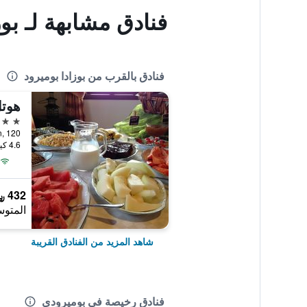
فنادق مشابهة لـ بوز
فنادق بالقرب من بوزادا بوميرود
هوتل
3 نجوم
eplin, 120
4.6 كيلومتر عن وسط المدينة
432 ﷼
المتوس
شاهد المزيد من الفنادق القريبة
فنادق رخيصة في بوميرودي