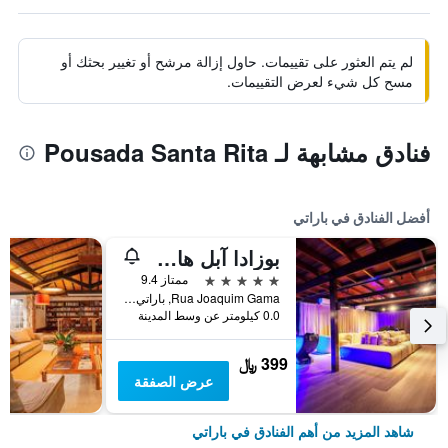
لم يتم العثور على تقييمات. حاول إزالة مرشح أو تغيير بحثك أو
مسح كل شيء لعرض التقييمات.
فنادق مشابهة لـ Pousada Santa Rita
أفضل الفنادق في باراتي
بوزادا آبل هاوس باراتي
5 نجوم
ممتاز 9.4
Rua Joaquim Gama, باراتي, البرازيل
0.0 كيلومتر عن وسط المدينة
399 ﷼
عرض الصفقة
شاهد المزيد من أهم الفنادق في باراتي