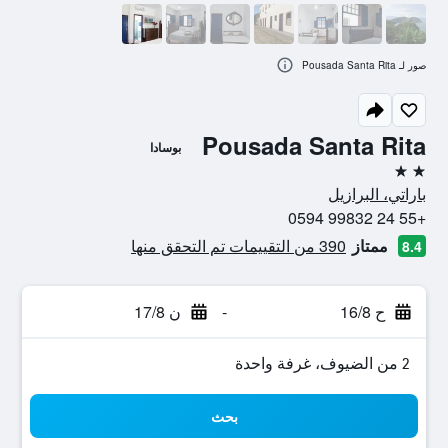
صور لـ Pousada Santa Rita
Pousada Santa Rita
بوسادا
2 نجمتين
باراتي، البرازيل
+55 24 99832 0594
ممتاز
390 من التقييمات تم التحقق منها
8.4
ح 16/8
-
ن 17/8
2 من الضيوف، غرفة واحدة
بحث