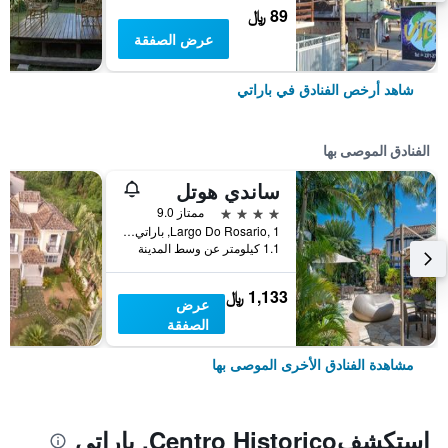
89 ﷼
عرض الصفقة
شاهد أرخص الفنادق في باراتي
الفنادق الموصى بها
ساندي هوتل
4 نجوم
ممتاز 9.0
Largo Do Rosario, 1, باراتي, البرازيل
1.1 كيلومتر عن وسط المدينة
1,133 ﷼
عرض
الصفقة
مشاهدة الفنادق الأخرى الموصى بها
استكشفCentro Historico, باراتي