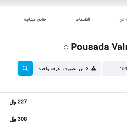
 عن
التقييمات
فنادق مشابهة
2 من الضيوف، غرفة واحدة
227 ﷼
308 ﷼