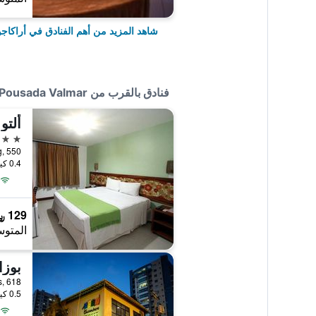
شاهد المزيد من أهم الفنادق في أراكاجو
فنادق بالقرب من Pousada Valmar
ألتو
3 نجوم
0.4 كيلومتر عن وسط المدينة
129 ﷼
المتوس
بوزا
antas, 618
0.5 كيلومتر عن وسط المدينة