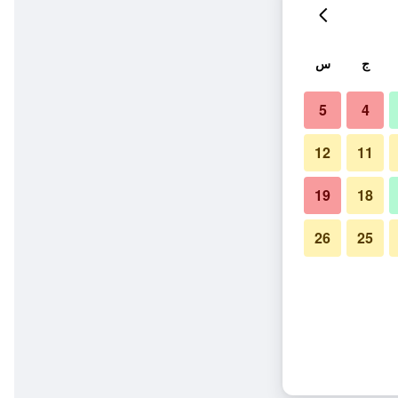
ج
س
5
4
12
11
19
18
26
25