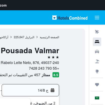
.com
رحلات طيران
الصفحة الرئيسية
البرازيل
225,647
أراكاجو
فنادق
Pousada Valmar
سيارات
3 نجوم
حزم العروض
Rua Francisco Rabelo Leite Neto, 876, 49037-240, أراكاجو, 
+55 793 243 7428
استكشاف
ممتاز
457 من التقييمات تم التحقق منها
8.5
رحلات
ج 14/8
-
العَرَبِيَّة
2 من الضيوف، غرفة واحدة