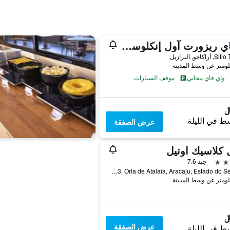
ماكاي ريزورت آول إنكلوسيف كونفينشن
راكاجو, البرازيل
واي فاي مجاني
موقف السيارات
ط في الليلة
عرض الصفقة
 كلاسيك اوتيل
جيد 7.6
Rua Const. Genival Maciel, 13, Orla de Atalaia, Aracaju, Estado do Sergipe, أراكاجو, البرازيل
عرض الصفقة
ط في الليلة