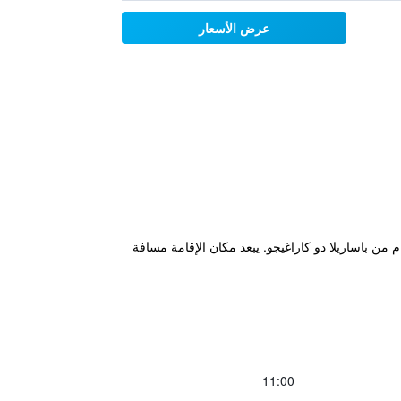
عرض الأسعار
ع مكان إقامة "Pousada Valmar" مقابل الشاطئ في أراكاجو على بُعد 300 م من شاطئ أتالايا (Atalaia Beach) و500 م من باساريلا دو كاراغيجو. يبعد مكان الإقامة مسافة
11:00