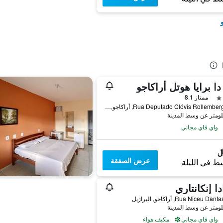
 دا برايا هوتل أراكاجو
ممتاز 8.1
Rua Deputado Clóvis Rollemberg, 550, أراكاجو, البرازيل
واي فاي مجاني
عرض الصفقة
ط في الليلة
دا إنكانتاري
Rua Niceu D, أراكاجو, البرازيل
واي فاي مجاني
مكيف هواء