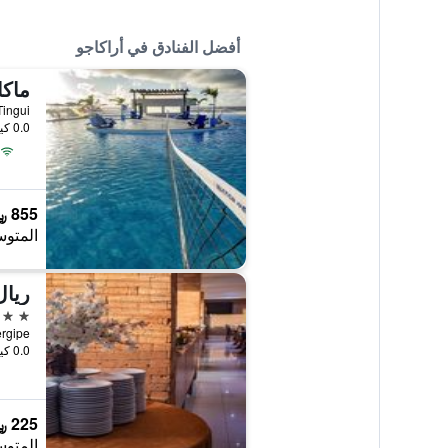
أفضل الفنادق في أراكاجو
Sitio Tingui, أ
0.0 كيلومتر عن وسط المدينة
855 ﷼
المتوس
ريال
4 نجوم
0.0 كيلومتر عن وسط المدينة
225 ﷼
المتوس