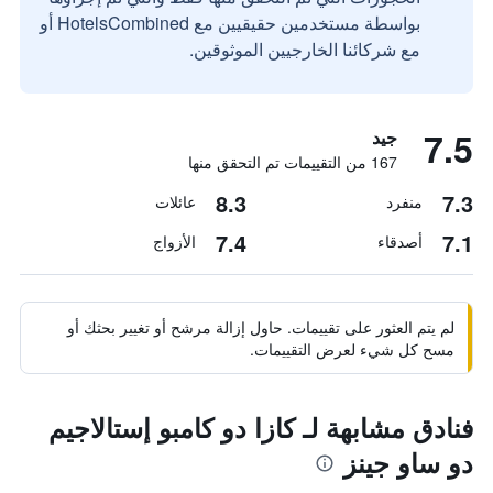
بواسطة مستخدمين حقيقيين مع HotelsCombined أو
مع شركائنا الخارجيين الموثوقين.
7.5
جيد
167 من التقييمات تم التحقق منها
8.3
7.3
منفرد
عائلات
7.4
7.1
أصدقاء
الأزواج
لم يتم العثور على تقييمات. حاول إزالة مرشح أو تغيير بحثك أو
مسح كل شيء لعرض التقييمات.
فنادق مشابهة لـ كازا دو كامبو إستالاجيم
دو ساو جينز