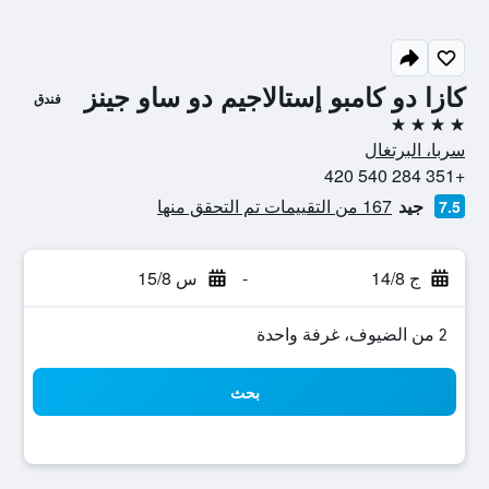
كازا دو كامبو إستالاجيم دو ساو جينز
فندق
4 نجوم
سربا، البرتغال
+351 284 540 420
جيد
167 من التقييمات تم التحقق منها
7.5
ج 14/8
-
س 15/8
2 من الضيوف، غرفة واحدة
بحث