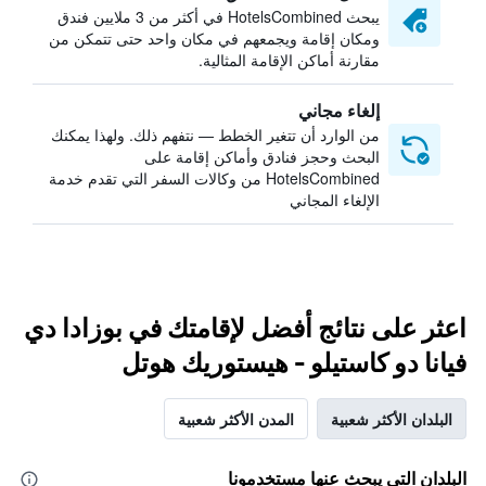
يبحث HotelsCombined في أكثر من 3 ملايين فندق
ومكان إقامة ويجمعهم في مكان واحد حتى تتمكن من
مقارنة أماكن الإقامة المثالية.
إلغاء مجاني
من الوارد أن تتغير الخطط — نتفهم ذلك. ولهذا يمكنك
البحث وحجز فنادق وأماكن إقامة على
HotelsCombined من وكالات السفر التي تقدم خدمة
الإلغاء المجاني
اعثر على نتائج أفضل لإقامتك في بوزادا دي
فيانا دو كاستيلو - هيستوريك هوتل
البلدان الأكثر شعبية
المدن الأكثر شعبية
البلدان التي يبحث عنها مستخدمونا