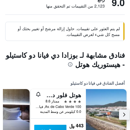
9.0
2,123 من التقييمات تم التحقق منها
لم يتم العثور على تقييمات. حاول إزالة مرشح أو تغيير بحثك أو
مسح كل شيء لعرض التقييمات.
فنادق مشابهة لـ بوزادا دي فيانا دو كاستيلو
- هيستوريك هوتل
أفضل الفنادق في فيانا دو كاستيلو
هوتل فلور دي سال باي ذا إديتوري
4 نجوم
ممتاز 8.6
Av. de Cabo Verde 100, فيانا دو كاستيلو, محافظة فيانا دو كاستيلو, البرتغال
0.0 كيلومتر عن وسط المدينة
443 ﷼