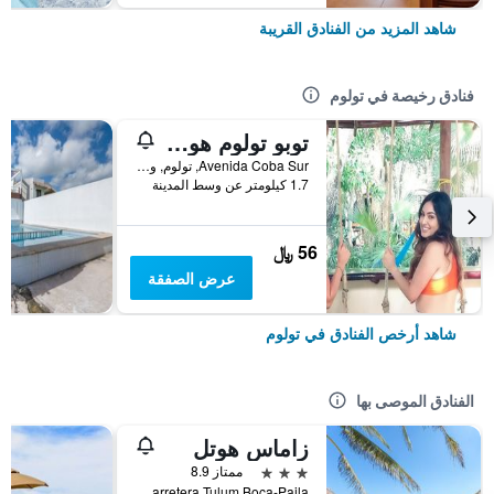
شاهد المزيد من الفنادق القريبة
فنادق رخيصة في تولوم
توبو تولوم هوستل - يونيك ستاي
Avenida Coba Sur, تولوم, ولاية كينتانا رو, المكسيك
1.7 كيلومتر عن وسط المدينة
56 ﷼
عرض الصفقة
شاهد أرخص الفنادق في تولوم
الفنادق الموصى بها
زاماس هوتل
3 نجوم
ممتاز 8.9
Km 5 Carretera Tulum Boca-Paila, تولوم, ولاية كينتانا رو, المكسيك