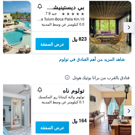
بي ديستينيشن تولوم
5 نجوم
جيد 7.9
Carretera Tulum-Boca Paila Km.10, تولوم, ولاية كينتانا رو, المكسيك
0.0 كيلومتر عن وسط المدينة
823 ﷼
عرض الصفقة
شاهد المزيد من أهم الفنادق في تولوم
فنادق بالقرب من برانا بوتيك هوتل
تولوم ناه
تولوم, ولاية كينتانا رو, المكسيك
0.1 كيلومتر عن وسط المدينة
164 ﷼
عرض الصفقة